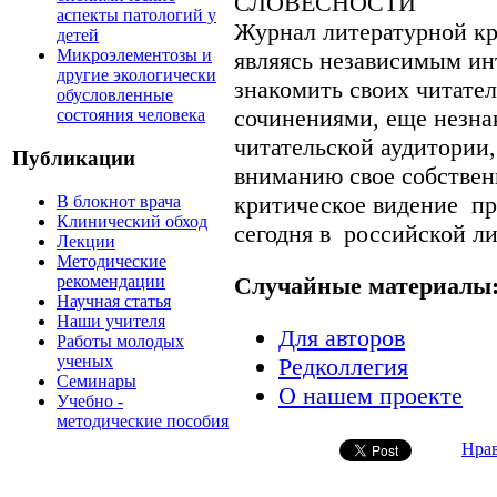
СЛОВЕСНОСТИ
аспекты патологий у
Журнал литературной кр
детей
Микроэлементозы и
являясь независимым ин
другие экологически
знакомить своих читате
обусловленные
сочинениями, еще незн
состояния человека
читательской аудитории,
Публикации
вниманию свое собствен
критическое видение пр
В блокнот врача
Клинический обход
сегодня в российской ли
Лекции
Методические
рекомендации
Случайные материалы
Научная статья
Наши учителя
Для авторов
Работы молодых
ученых
Редколлегия
Семинары
О нашем проекте
Учебно -
методические пособия
Нра