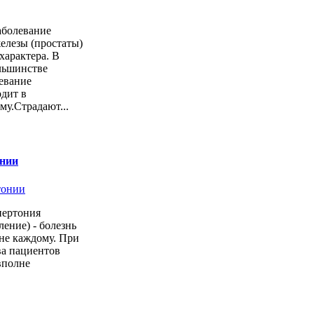
заболевание
елезы (простаты)
характера. В
льшинстве
левание
дит в
у.Страдают...
нии
пертония
ение) - болезнь
 не каждому. При
ва пациентов
вполне