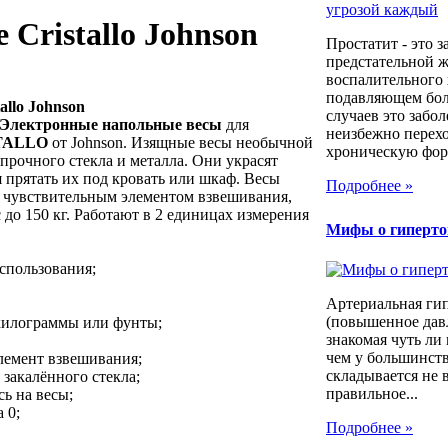
Cristallo Johnson
Простатит - это 
предстательной ж
воспалительного 
подавляющем бо
allo Johnson
случаев это забо
Электронные напольные весы
для
неизбежно перехо
TALLO
от Johnson. Изящные весы необычной
хроническую форм
рочного стекла и металла. Они украсят
я прятать их под кровать или шкаф. Весы
Подробнее »
м чувствительным элементом взвешивания,
 до 150 кг. Работают в 2 единицах измерения
Мифы о гиперто
спользования;
Артериальная ги
(повышенное давл
килограммы или фунты;
знакомая чуть ли
чем у большинст
лемент взвешивания;
складывается не 
 закалённого стекла;
правильное...
сь на весы;
 0;
Подробнее »