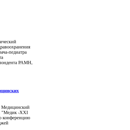
ический
дравоохранения
рача-педиатра
та
спондента РАМН,
ицинских
ы Медицинский
л "Медик -ХХI
ую конференцию
джей