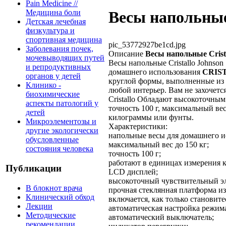
Pain Medicine //
Медицина боли
Весы напольные 
Детская лечебная
физкультура и
спортивная медицина
pic_53772927be1cd.jpg
Заболевания почек,
Описание
Весы напольные Crist
мочевыводящих путей
Весы напольные Cristallo Johnson
и репродуктивных
домашнего использования
CRIS
органов у детей
круглой формы, выполненные из п
Клинико -
любой интерьер. Вам не захочетс
биохимические
Cristallo Обладают высокоточны
аспекты патологий у
точность 100 г, максимальный вес
детей
килограммы или фунты.
Микроэлементозы и
Характеристики:
другие экологически
напольные весы для домашнего и
обусловленные
максимальный вес до 150 кг;
состояния человека
точность 100 г;
работают в единицах измерения 
Публикации
LCD дисплей;
высокоточный чувствительный э
В блокнот врача
прочная стеклянная платформа из
Клинический обход
включается, как только становите
Лекции
автоматическая настройка режима
Методические
автоматический выключатель;
рекомендации