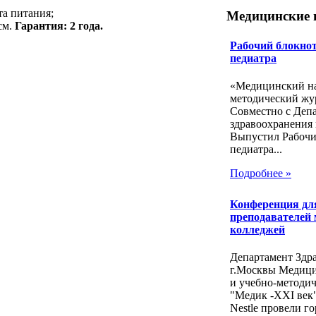
та питания;
Медицинские 
см.
Гарантия: 2 года.
Рабочий блокнот
педиатра
«Медицинский на
методический жу
Совместно с Деп
здравоохранения 
Выпустил Рабочи
педиатра...
Подробнее »
Конференция дл
преподавателей
колледжей
Департамент Здр
г.Москвы Медиц
и учебно-методи
"Медик -ХХI век
Nestle провели го