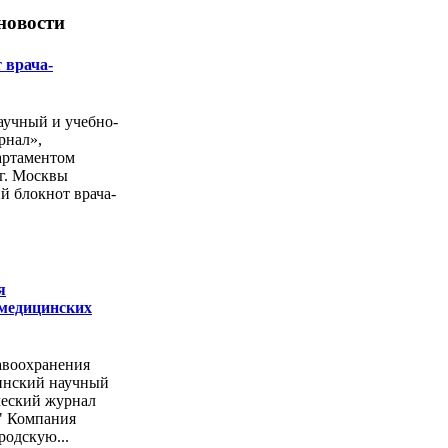
новости
 врача-
учный и учебно-
рнал»,
артаментом
г. Москвы
й блокнот врача-
я
 медицинских
авоохранения
инский научный
ческий журнал
" Компания
родскую...