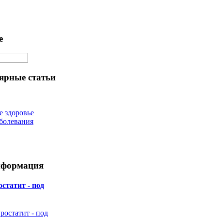
е
ярные статьи
е здоровье
болевания
нформация
статит - под