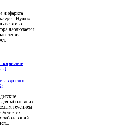
а инфаркта
склероз. Нужно
личие этого
тора наблюдается
населения.
ет...
 - взрослые
 2)
"детские
 для заболевших
желым течением
 Одним из
х заболеваний
ся...