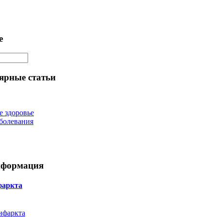
е
ярные статьи
е здоровье
болевания
нформация
фаркта