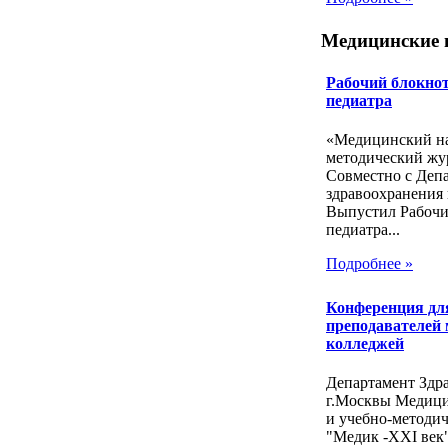
Медицинские 
Рабочий блокнот
педиатра
«Медицинский на
методический жу
Совместно с Деп
здравоохранения 
Выпустил Рабочи
педиатра...
Подробнее »
Конференция дл
преподавателей
колледжей
Департамент Здр
г.Москвы Медиц
и учебно-методи
"Медик -ХХI век