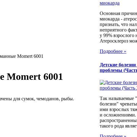
Основная причин
миокарда - атеро
признать, что на
неприятного фак
у 99% взрослого 
Атеросклероз мож
Подробнее »
манные Momert 6001
Детские болезни
проблемы (Часть
е Momert 6001
Так называемые 
чены для сумок, чемоданов, рыбы.
болезни" чреваты
ими взрослых тя
и осложнениями.
распространенны
такого рода являет
Подробнее »