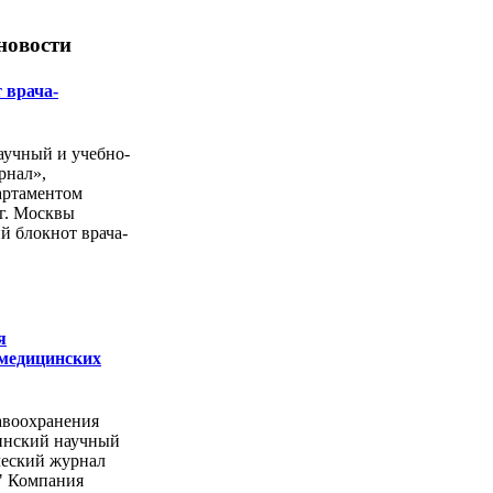
новости
 врача-
учный и учебно-
рнал»,
артаментом
г. Москвы
й блокнот врача-
я
 медицинских
авоохранения
инский научный
ческий журнал
" Компания