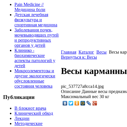
Pain Medicine //
Медицина боли
Детская лечебная
физкультура и
спортивная медицина
Заболевания почек,
мочевыводящих путей
и репродуктивных
органов у детей
Клинико -
Главная
Каталог
Весы
Весы кар
биохимические
Вернуться к: Весы
аспекты патологий у
детей
Весы карманны
Микроэлементозы и
другие экологически
обусловленные
состояния человека
pic_537727a8cca14.jpg
Описание
Данные весы предназна
Максимальный вес 30 кг
Публикации
В блокнот врача
Клинический обход
Лекции
Методические