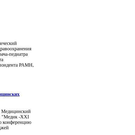
ический
дравоохранения
рача-педиатра
та
спондента РАМН,
ицинских
ы Медицинский
л "Медик -ХХI
ую конференцию
джей