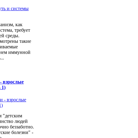
анизм, как
стема, требует
ей среды.
мотрены такие
чиваемые
ием иммунной
..
 - взрослые
 1)
м "детским
инство людей
очно беззаботно.
тские болезни" -
...