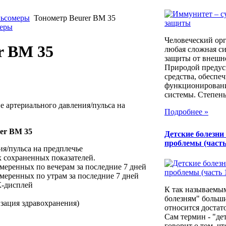
льсомеры
Тонометр Beurer BM 35
меры
Человеческий орг
r BM 35
любая сложная си
защиты от внешн
Природой предус
средства, обеспе
функционирован
системы. Степень.
 артериального давления/пульса на
Подробнее »
er BM 35
Детские болезни
проблемы (часть
я/пульса на предплечье
х сохраненных показателей.
змеренных по вечерам за последние 7 дней
змеренных по утрам за последние 7 дней
К-дисплей
К так называемы
болезням" больш
зация здравохранения)
относится достат
Сам термин - "де
говорит о том, что