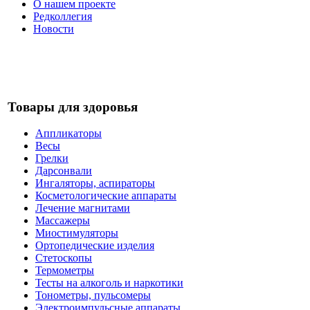
О нашем проекте
Редколлегия
Новости
Товары для здоровья
Аппликаторы
Весы
Грелки
Дарсонвали
Ингаляторы, аспираторы
Косметологические аппараты
Лечение магнитами
Массажеры
Миостимуляторы
Ортопедические изделия
Стетоскопы
Термометры
Тесты на алкоголь и наркотики
Тонометры, пульсомеры
Электроимпульсные аппараты