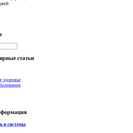
джей
е
ярные статьи
е здоровье
болевания
нформация
ь и системы