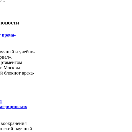
новости
 врача-
учный и учебно-
рнал»,
артаментом
г. Москвы
й блокнот врача-
я
 медицинских
авоохранения
инский научный