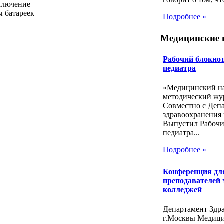
тключение
ы батареек
Подробнее »
Медицинские 
Рабочий блокнот
педиатра
«Медицинский на
методический жу
Совместно с Деп
здравоохранения 
Выпустил Рабочи
педиатра...
Подробнее »
Конференция дл
преподавателей
колледжей
Департамент Здр
г.Москвы Медиц