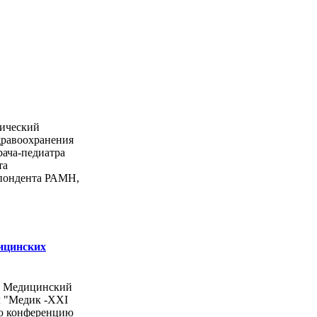
ический
дравоохранения
рача-педиатра
та
спондента РАМН,
ицинских
ы Медицинский
л "Медик -ХХI
ую конференцию