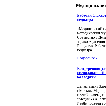
Медицинские 
Рабочий блокнот
педиатра
«Медицинский на
методический жу
Совместно с Деп
здравоохранения 
Выпустил Рабочи
педиатра...
Подробнее »
Конференция дл
преподавателей
колледжей
Департамент Здр
г.Москвы Медиц
и учебно-методи
"Медик -ХХI век
Nestle провели го