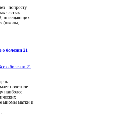
ез - попросту
мых частых
ей, посещающих
я (школы,
 о болезни 21
день
мает почетное
ду наиболее
гических
ле миомы матки и
.