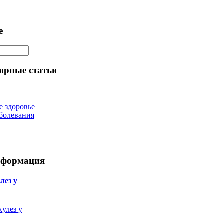
е
ярные статьи
е здоровье
болевания
нформация
лез у