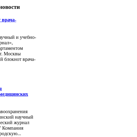
новости
 врача-
учный и учебно-
рнал»,
артаментом
г. Москвы
й блокнот врача-
я
 медицинских
авоохранения
инский научный
ческий журнал
" Компания
родскую...