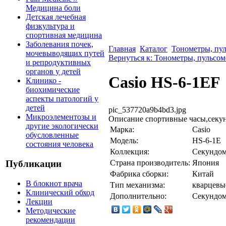
Медицина боли
Детская лечебная
физкультура и
спортивная медицина
Заболевания почек,
Главная
Каталог
Тонометры, пу
мочевыводящих путей
Вернуться к: Тонометры, пульсо
и репродуктивных
органов у детей
Casio HS-6-1EF
Клинико -
биохимические
аспекты патологий у
детей
pic_537720a9b4bd3.jpg
Микроэлементозы и
Описание
спортивные часы,секу
другие экологически
Марка:
Casio
обусловленные
Модель:
HS-6-1E
состояния человека
Коллекция:
Секундо
Страна производитель:
Япония
Публикации
Фабрика сборки:
Китай
В блокнот врача
Тип механизма:
кварцевы
Клинический обход
Дополнительно:
Секундо
Лекции
Методические
рекомендации