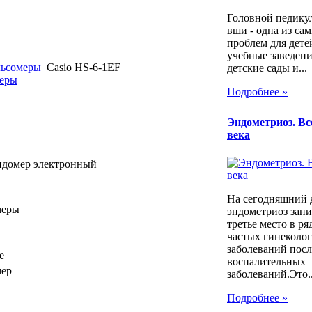
Головной педикул
вши - одна из са
проблем для дет
учебные заведени
льсомеры
Casio HS-6-1EF
детские сады и...
меры
Подробнее »
Эндометриоз. Все
века
ндомер электронный
На сегодняшний 
меры
эндометриоз зани
третье место в ря
частых гинеколо
заболеваний пос
е
воспалительных
мер
заболеваний.Это..
Подробнее »