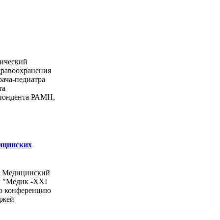
ический
дравоохранения
рача-педиатра
та
спондента РАМН,
ицинских
ы Медицинский
л "Медик -ХХI
ую конференцию
джей