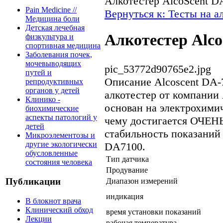
Алкотестер AlcoScent D
Pain Medicine //
Вернуться к: Тесты на а
Медицина боли
Детская лечебная
Алкотестер Alco
физкультура и
спортивная медицина
Заболевания почек,
мочевыводящих
pic_53772d90765e2.jpg
путей и
Описание
Alcoscent DA-
репродуктивных
органов у детей
алкотестер от компании 
Клинико -
основан на электрохимич
биохимические
аспекты патологий у
чему достигается ОЧЕНЬ
детей
стабильность показаний 
Микроэлементозы и
другие экологически
DA7100.
обусловленные
Тип датчика
состояния человека
Продувание
Публикации
Диапазон измерений
индикация
В блокнот врача
Клинический обход
время установки показаний
Лекции
рабочая температура