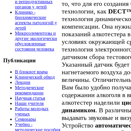
и репродуктивных
то, что для его создани
органов у детей
технологии, как
DECT™
Клинико -
биохимические
технология динамическо
аспекты патологий у
компенсации. Она нужн
детей
показаний алкотестера 
Микроэлементозы и
другие экологически
условиях окружающей с
обусловленные
технология электронного
состояния человека
датчиком сбора тестовог
Публикации
Указанный датчик будет 
нагнетаемого воздуха д
В блокнот врача
Клинический обход
величины. Отличительны
Лекции
Вам было удобно получ
Методические
рекомендации
содержании алкоголя в в
Научная статья
алкотестер наделили
ци
Наши учителя
Работы молодых
динамиком
. В различн
ученых
выдавать звуковые и ви
Семинары
Устройство
автоматиче
Учебно -
методические пособия