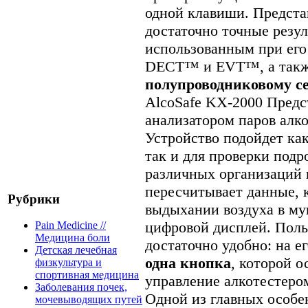
одной клавиши. Предста
достаточно точные резу
использованным при его
DECT™ и EVT™, а так
полупроводниковому с
AlcoSafe KX-2000 Предс
анализатором паров алк
Устройство подойдет как
так и для проверки подр
различных организаций 
пересчитывает данные, 
Рубрики
выдыхании воздуха в му
цифровой дисплей. Поль
Pain Medicine //
Медицина боли
достаточно удобно: на е
Детская лечебная
одна кнопка
, которой о
физкультура и
спортивная медицина
управление алкотестеро
Заболевания почек,
Одной из главных особе
мочевыводящих путей