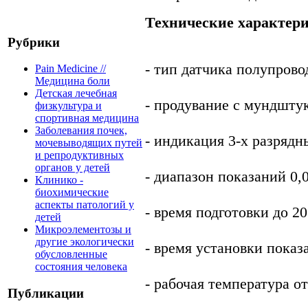
Технические характер
Рубрики
- тип датчика полупров
Pain Medicine //
Медицина боли
Детская лечебная
- продувание с мундшту
физкультура и
спортивная медицина
Заболевания почек,
- индикация 3-х разряд
мочевыводящих путей
и репродуктивных
органов у детей
- диапазон показаний 0
Клинико -
биохимические
аспекты патологий у
- время подготовки до 2
детей
Микроэлементозы и
другие экологически
- время установки показ
обусловленные
состояния человека
- рабочая температура о
Публикации