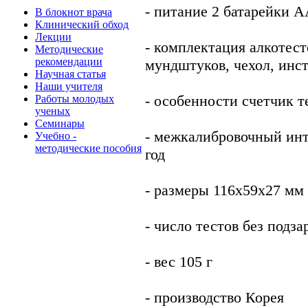
- питание 2 батарейки 
В блокнот врача
Клинический обход
Лекции
- комплектация алкотест
Методические
рекомендации
мундштуков, чехол, инс
Научная статья
Наши учителя
- особенности счетчик т
Работы молодых
ученых
Семинары
- межкалибровочный инте
Учебно -
методические пособия
год
- размеры 116х59х27 мм
- число тестов без подза
- вес 105 г
- производство Корея