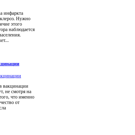
а инфаркта
склероз. Нужно
личие этого
тора наблюдается
населения.
ет...
кцинации
в вакцинации
т, не смотря на
того, что именно
ечество от
сла