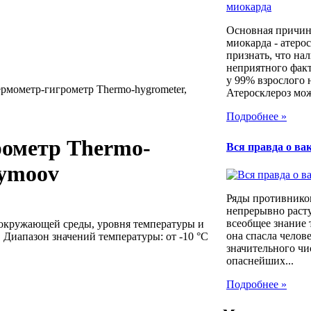
Основная причин
миокарда - атеро
признать, что на
неприятного фак
у 99% взрослого 
рмометр-гигрометр Thermo-hygrometer,
Атеросклероз мож
Подробнее »
рометр Thermo-
Вся правда о ва
bymoov
Ряды противнико
непрерывно расту
всеобщее знание 
окружающей среды, уровня температуры и
она спасла челов
 Диапазон значений температуры: от -10 °C
значительного чи
опаснейших...
Подробнее »