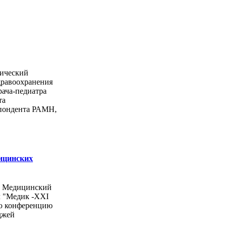
ический
дравоохранения
рача-педиатра
та
спондента РАМН,
ицинских
ы Медицинский
л "Медик -ХХI
ую конференцию
джей