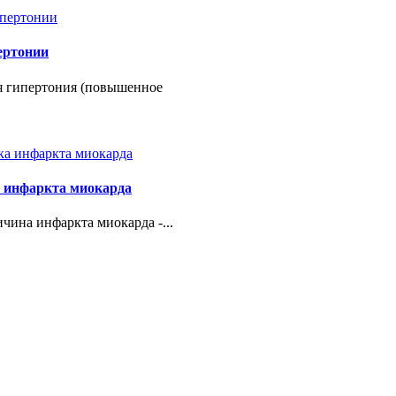
ертонии
я гипертония (повышенное
 инфаркта миокарда
чина инфаркта миокарда -...