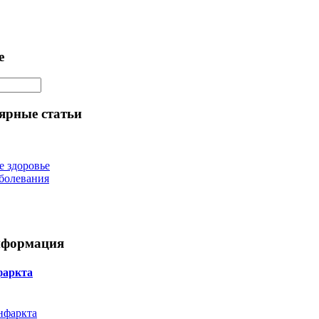
е
ярные статьи
е здоровье
болевания
нформация
фаркта