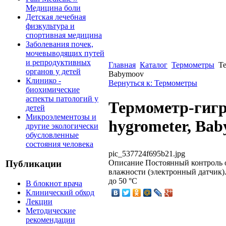
Медицина боли
Детская лечебная
физкультура и
спортивная медицина
Заболевания почек,
мочевыводящих путей
и репродуктивных
Главная
Каталог
Термометры
Те
органов у детей
Babymoov
Клинико -
Вернуться к: Термометры
биохимические
аспекты патологий у
Термометр-гиг
детей
Микроэлементозы и
hygrometer, Ba
другие экологически
обусловленные
состояния человека
pic_537724f695b21.jpg
Описание
Постоянный контроль 
Публикации
влажности (электронный датчик).
до 50 °C
В блокнот врача
Клинический обход
Лекции
Методические
рекомендации