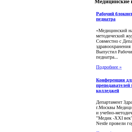
Медицинские 
Рабочий блокнот
педиатра
«Медицинский на
методический жу
Совместно с Деп
здравоохранения 
Выпустил Рабочи
педиатра...
Подробнее »
Конференция дл
преподавателей
колледжей
Департамент Здр
г.Москвы Медиц
и учебно-методи
"Медик -ХХI век
Nestle провели го