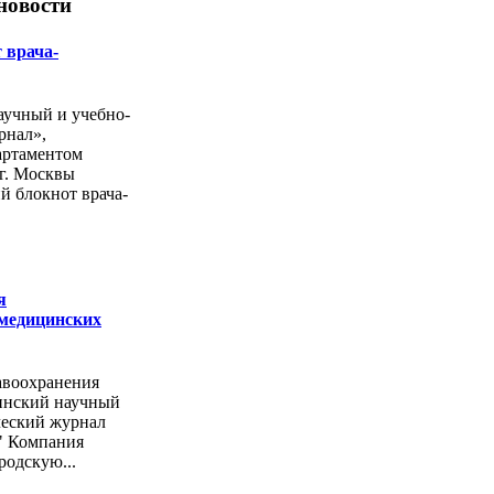
новости
 врача-
учный и учебно-
рнал»,
артаментом
г. Москвы
й блокнот врача-
я
 медицинских
авоохранения
инский научный
ческий журнал
" Компания
родскую...