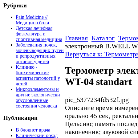
Рубрики
Pain Medicine //
Медицина боли
Детская лечебная
физкультура и
Главная
Каталог
Термо
спортивная медицина
электронный B.WELL WT-
Заболевания почек,
мочевыводящих путей
Вернуться к: Термометр
и репродуктивных
органов у детей
Клинико -
Термометр эле
биохимические
аспекты патологий у
WT-04 standart
детей
Микроэлементозы и
другие экологически
pic_5377234fd532f.jpg
обусловленные
состояния человека
Описание
время измерен
орально 45 сек, ректаль
Публикации
Цельсию; память послед
В блокнот врача
наконечник; звуковой си
Клинический обход