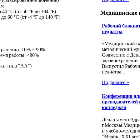
5 (фиксированное значение)
µм
 40 °С (от 50 °F до 104 °F)
Медицинские 
до 60 °С (от -4 °F до 140 °F)
Рабочий блокнот
педиатра
«Медицинский на
методический жу
 хранении: 10% ~ 90%
Совместно с Деп
время работы: <80%
здравоохранения 
йки типа "АА")
Выпустил Рабочи
педиатра...
Подробнее »
Конференция дл
преподавателей
колледжей
Департамент Здр
г.Москвы Медиц
и учебно-методи
"Медик -ХХI век