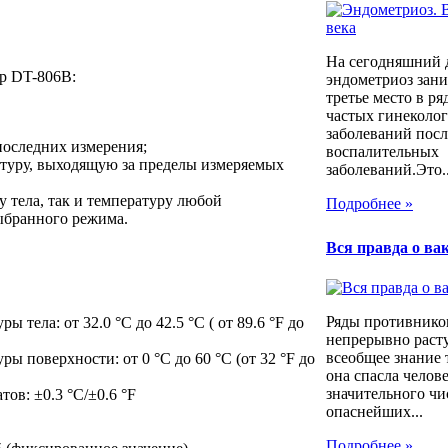
На сегодняшний 
р DT-806В:
эндометриоз зани
третье место в ря
частых гинеколо
заболеваний пос
 последних измерения;
воспалительных
атуру, выходящую за пределы измеряемых
заболеваний.Это..
ру тела, так и температуру любой
Подробнее »
выбранного режима.
Вся правда о ва
Ряды противнико
 тела: от 32.0 °С до 42.5 °С ( от 89.6 °F до
непрерывно расту
всеобщее знание 
ы поверхности: от 0 °С до 60 °С (от 32 °F до
она спасла челов
значительного чи
тов: ±0.3 °С/±0.6 °F
опаснейших...
Подробнее »