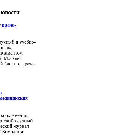
новости
 врача-
учный и учебно-
рнал»,
артаментом
г. Москвы
й блокнот врача-
я
 медицинских
авоохранения
инский научный
ческий журнал
" Компания