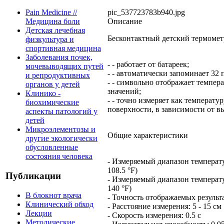
pic_537723783b940.jpg
Pain Medicine //
Описание
Медицина боли
Детская лечебная
Бесконтактный детский термомет
физкультура и
спортивная медицина
Заболевания почек,
- - работает от батареек;
мочевыводящих путей
- - автоматически запоминает 32
и репродуктивных
- - символьно отображает темпер
органов у детей
значений;
Клинико -
- - точно измеряет как температу
биохимические
поверхности, в зависимости от 
аспекты патологий у
детей
Микроэлементозы и
Общие характеристики
другие экологически
обусловленные
состояния человека
- Измеряемый диапазон температуры
108.5 °F)
Публикации
- Измеряемый диапазон температур
140 °F)
В блокнот врача
- Точность отображаемых результа
Клинический обход
- Расстояние измерения: 5 - 15 см
Лекции
- Скорость измерения: 0.5 с
Методические