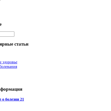
е
ярные статьи
е здоровье
болевания
нформация
 о болезни 21