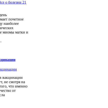
день
мает почетное
ду наиболее
гических
ле миомы матки и
.
кцинации
в вакцинации
т, не смотря на
того, что именно
ечество от
сла