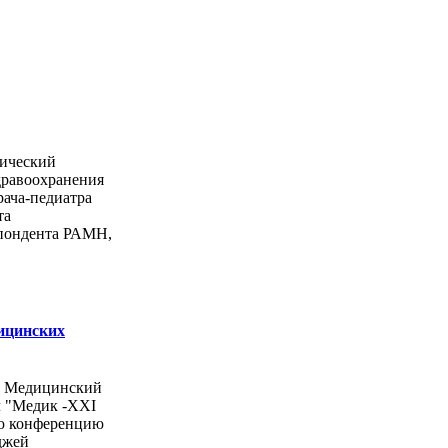
ический
дравоохранения
рача-педиатра
та
спондента РАМН,
ицинских
ы Медицинский
л "Медик -ХХI
ую конференцию
джей