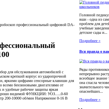
Головной педикул
вши - одна из са
проблем для дет
робоскоп профессиональный цифровой DA-
учебные заведени
детские сады и...
Подробнее »
офессиональный
Вся правда о ва
100
Ряды противнико
бор для обслуживания автомобилей с
непрерывно расту
ыском крепкий корпус из ударопрочной
всеобщее знание 
ми, яркими цифрами сенсорные клавиши для
она спасла челов
со всеми бензиновыми двигателями от
значительного чи
 и удобные рабочие защипы яркая
опаснейших...
 хорошо видимой ФУНКЦИИ: УОЗ…..0-60
р 200-10000 об/мин Напряжение 0-16 В
Подробнее »