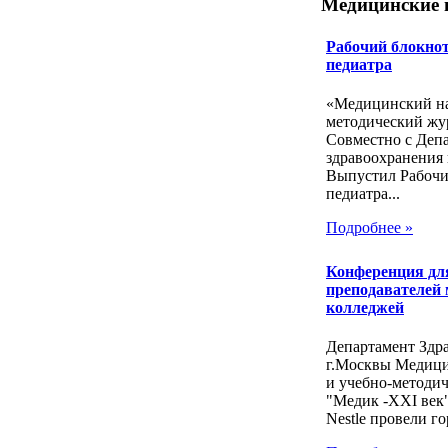
Медицинские 
Рабочий блокнот
педиатра
«Медицинский на
методический жу
Совместно с Деп
здравоохранения 
Выпустил Рабочи
педиатра...
Подробнее »
Конференция дл
преподавателей
колледжей
Департамент Здр
г.Москвы Медиц
и учебно-методи
"Медик -ХХI век
Nestle провели го