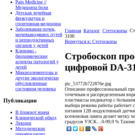
Pain Medicine //
Медицина боли
Детская лечебная
физкультура и
спортивная медицина
Заболевания почек,
Главная
Каталог
Стетоскопы
Ст
мочевыводящих путей
3100
и репродуктивных
Вернуться к: Стетоскопы
органов у детей
Клинико -
Стробоскоп пр
биохимические
аспекты патологий у
цифровой DA-3
детей
Микроэлементозы и
другие экологически
обусловленные
pic_53772b722876e.jpg
состояния человека
Описание
профессиональный при
точечным и распределенным впр
пластмассы индикатор с больши
Публикации
выбора режима работы работает 
питания 12В индуктивный датчик
В блокнот врача
ксеноновая лампа делает метку
Клинический обход
градусов УЗСК…0-99,9 % Тахомет
Лекции
Методические
рекомендации