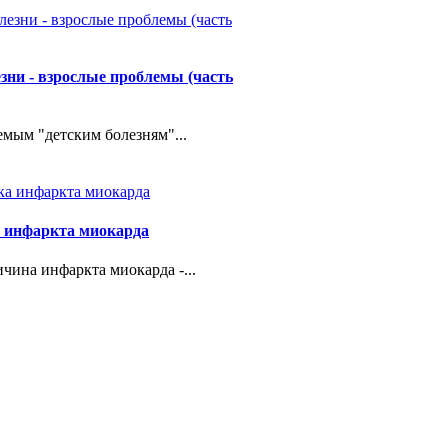
езни - взрослые проблемы (часть
емым "детским болезням"...
 инфаркта миокарда
чина инфаркта миокарда -...