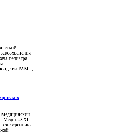
ический
дравоохранения
рача-педиатра
та
спондента РАМН,
ицинских
ы Медицинский
л "Медик -ХХI
ую конференцию
джей