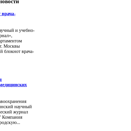
новости
 врача-
учный и учебно-
рнал»,
артаментом
г. Москвы
й блокнот врача-
я
 медицинских
авоохранения
инский научный
ческий журнал
" Компания
родскую...