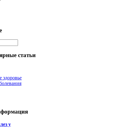
е
ярные статьи
е здоровье
болевания
нформация
лез у