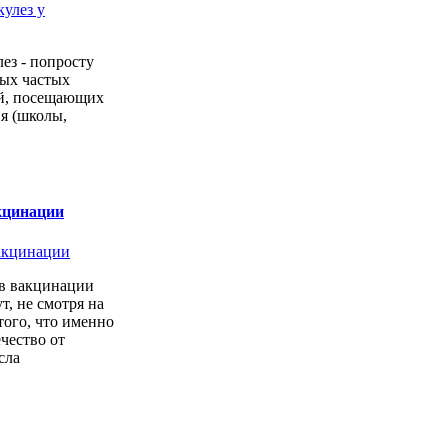
ез - попросту
мых частых
ей, посещающих
я (школы,
кцинации
в вакцинации
т, не смотря на
того, что именно
ечество от
сла