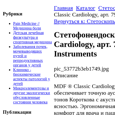
Главная
Каталог
Стето
Рубрики
Classic Cardiology, арт. 
Вернуться к: Стетоскоп
Pain Medicine //
Медицина боли
Стетофонендоско
Детская лечебная
физкультура и
Cardiology, арт.
спортивная медицина
Заболевания почек,
мочевыводящих
Instruments
путей и
репродуктивных
органов у детей
pic_53772b3eb1749.jpg
Клинико -
Описание
биохимические
аспекты патологий у
детей
MDF ® Classic Cardiolog
Микроэлементозы и
обеспечивает точную аус
другие экологически
обусловленные
тонов Короткова с акус
состояния человека
ясностью. Эргономичная
Публикации
комфорт для врача и пац