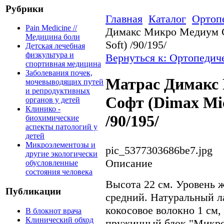
Рубрики
Главная
Каталог
Ортоп
Pain Medicine //
Димакс Микро Медиум С
Медицина боли
Soft) /90/195/
Детская лечебная
физкультура и
Вернуться к: Ортопедич
спортивная медицина
Заболевания почек,
Матрас Димакс
мочевыводящих путей
и репродуктивных
Софт (Dimax Mi
органов у детей
Клинико -
/90/195/
биохимические
аспекты патологий у
детей
Микроэлементозы и
pic_5377303686be7.jpg
другие экологически
Описание
обусловленные
состояния человека
Высота 22 см. Уровень 
Публикации
средний. Натуральный ла
кокосовое волокно 1 см
В блокнот врача
Клинический обход
пружинный блок "Микроп