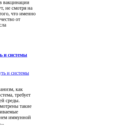
в вакцинации
т, не смотря на
того, что именно
ечество от
сла
ь и системы
анизм, как
стема, требует
ей среды.
мотрены такие
чиваемые
ием иммунной
..