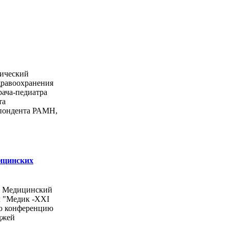
ический
дравоохранения
рача-педиатра
та
спондента РАМН,
ицинских
ы Медицинский
л "Медик -ХХI
ую конференцию
джей