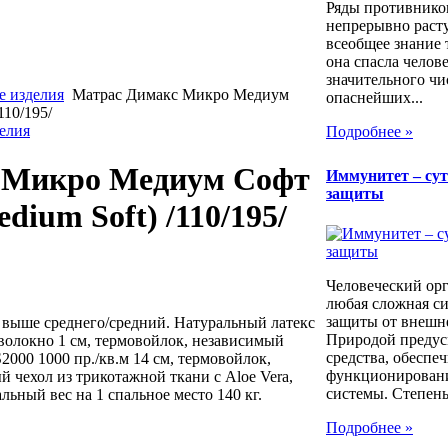
Ряды противнико
непрерывно расту
всеобщее знание 
она спасла челов
значительного чи
е изделия
Матрас Димакс Микро Медиум
опаснейших...
110/195/
елия
Подробнее »
 Микро Медиум Софт
Иммунитет – сут
защиты
dium Soft) /110/195/
Человеческий орг
любая сложная си
защиты от внешн
 выше среднего/средний. Натуральный латекс
Природой предус
 волокно 1 см, термовойлок, независимый
средства, обеспе
000 1000 пр./кв.м 14 см, термовойлок,
функционирован
й чехол из трикотажной ткани с Aloe Vera,
системы. Степень.
ьный вес на 1 спальное место 140 кг.
Подробнее »