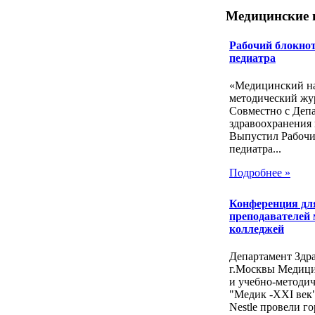
Медицинские 
Рабочий блокнот
педиатра
«Медицинский на
методический жу
Совместно с Деп
здравоохранения 
Выпустил Рабочи
педиатра...
Подробнее »
Конференция дл
преподавателей
колледжей
Департамент Здр
г.Москвы Медиц
и учебно-методи
"Медик -ХХI век
Nestle провели го