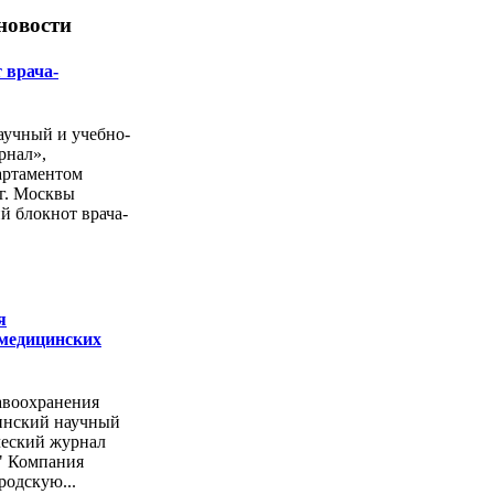
новости
 врача-
учный и учебно-
рнал»,
артаментом
г. Москвы
й блокнот врача-
я
 медицинских
авоохранения
инский научный
ческий журнал
" Компания
родскую...