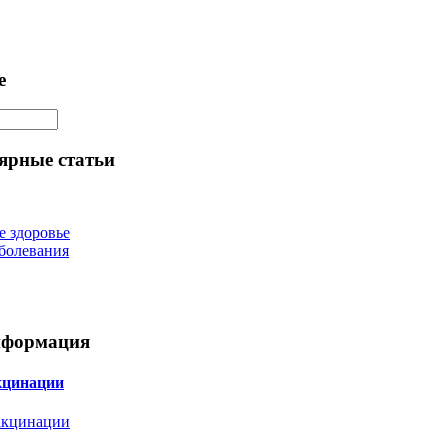
е
ярные статьи
е здоровье
болевания
нформация
кцинации