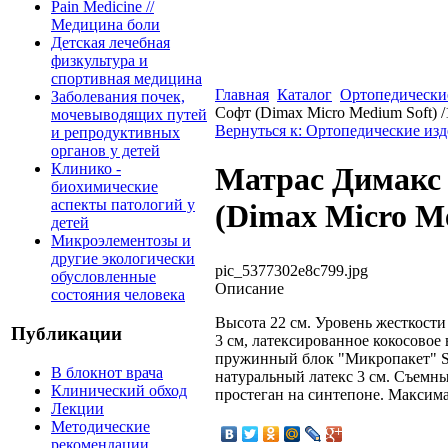
Pain Medicine //
Медицина боли
Детская лечебная
физкультура и
спортивная медицина
Главная
Каталог
Ортопедически
Заболевания почек,
Софт (Dimax Micro Medium Soft) /
мочевыводящих путей
Вернуться к: Ортопедические изд
и репродуктивных
органов у детей
Клинико -
Матрас Димакс
биохимические
аспекты патологий у
(Dimax Micro Me
детей
Микроэлементозы и
другие экологически
pic_5377302e8c799.jpg
обусловленные
Описание
состояния человека
Высота 22 см. Уровень жесткости
Публикации
3 см, латексированное кокосовое
пружинный блок "Микропакет" S2
В блокнот врача
натуральный латекс 3 см. Съемны
Клинический обход
простеган на синтепоне. Максимал
Лекции
Методические
рекомендации