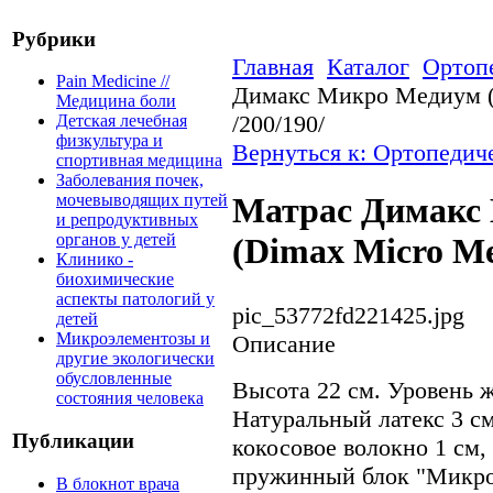
Рубрики
Главная
Каталог
Ортоп
Pain Medicine //
Димакс Микро Медиум (
Медицина боли
/200/190/
Детская лечебная
физкультура и
Вернуться к: Ортопедич
спортивная медицина
Заболевания почек,
мочевыводящих путей
Матрас Димакс
и репродуктивных
органов у детей
(Dimax Micro Me
Клинико -
биохимические
аспекты патологий у
pic_53772fd221425.jpg
детей
Микроэлементозы и
Описание
другие экологически
обусловленные
Высота 22 см. Уровень 
состояния человека
Натуральный латекс 3 см
Публикации
кокосовое волокно 1 см
пружинный блок "Микроп
В блокнот врача