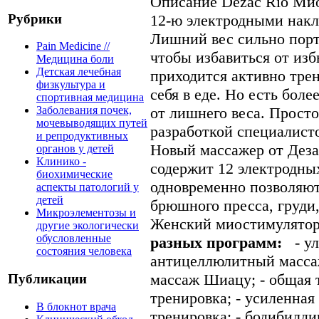
Описание
Dezac Rio Ми
Рубрики
12-ю электродными нак
Лишний вес сильно порт
Pain Medicine //
чтобы избавиться от из
Медицина боли
Детская лечебная
приходится активно трен
физкультура и
себя в еде. Но есть боле
спортивная медицина
от лишнего веса. Прост
Заболевания почек,
мочевыводящих путей
разработкой специалист
и репродуктивных
Новый массажер от Деза
органов у детей
Клинико -
содержит 12 электродны
биохимические
одновременно позволяю
аспекты патологий у
детей
брюшного пресса, груди,
Микроэлементозы и
Женский миостимулятор
другие экологически
обусловленные
разных программ:
- ул
состояния человека
антицеллюлитный масса
массаж Шиацу; - общая т
Публикации
тренировка; - усиленная
В блокнот врача
тренировка; - бодибилдин