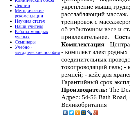
Клинический обход
Лекции
укрепление мышц груди;
Методические
расслабляющий массаж.
рекомендации
тренировок с массажером
Научная статья
Наши учителя
об избыточном весе и ст
Работы молодых
привлекательнее.
Сост
ученых
Семинары
Комплектация
- Центра
Учебно -
- комплект электродных 
методические пособия
соединительных проводов
токопроводящий гель; -
ремней; - кейс для хран
Гарантийный срок экспл
Производитель:
The Dez
Адрес: 54-56 Bath Road,
Великобритания