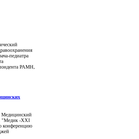
ический
дравоохранения
рача-педиатра
та
спондента РАМН,
ицинских
ы Медицинский
л "Медик -ХХI
ую конференцию
джей