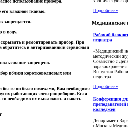
хроническую форм
пасное использование прибора.
Подробнее »
е его влажной тканью.
в запрещается.
Медицинские 
 в воду.
Рабочий блокнот
педиатра
вскрывать и ремонтировать прибор. При
а обратитесь в авторизованный сервисный
«Медицинский на
методический жу
Совместно с Деп
спользование запрещено.
здравоохранения 
Выпустил Рабочи
ибор вблизи коротковолновых или
педиатра...
Подробнее »
и бы то ни было помехами, Вам необходимо
других работающих электроприборов. Если
 то необходимо их выключить и начать
Конференция дл
преподавателей
колледжей
er
Департамент Здр
г.Москвы Медиц