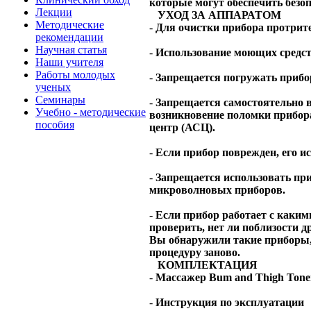
которые могут обеспечить безо
Лекции
УХОД ЗА АППАРАТОМ
Методические
-
Для очистки прибора протрит
рекомендации
Научная статья
-
Использование моющих средст
Наши учителя
Работы молодых
-
Запрещается погружать прибор
ученых
Семинары
-
Запрещается самостоятельно 
Учебно - методические
возникновение поломки прибор
пособия
центр (АСЦ).
-
Если прибор поврежден, его и
-
Запрещается использовать пр
микроволновых приборов.
-
Если прибор работает с каким
проверить, нет ли поблизости 
Вы обнаружили такие приборы,
процедуру заново.
КОМПЛЕКТАЦИЯ
-
Массажер Bum and Thigh Ton
-
Инструкция по эксплуатации