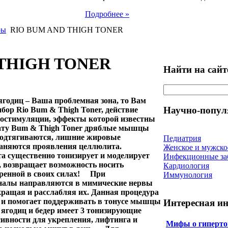
Подробнее »
ры
RIO BUM AND THIGH TONER
 THIGH TONER
Найти на сайт
 ягодиц – Ваша проблемная зона, то Вам
Научно-попул
бор Rio Bum & Thigh Toner, действие
иостимуляции, эффекты которой известны
рату Bum & Thigh Toner дряблые мышцы
 подтягиваются, лишние жировые
Педиатрия
аняются проявления целлюлита.
Женское и мужско
а существенно тонизирует и моделирует
Инфекционные за
ю, возвращает возможность носить
Кардиология
ренной в своих силах!
При
Иммунология
гналы направляются в мимические нервы
окращая и расслабляя их. Данная процедура
и и помогает поддерживать в тонусе мышцы
Интересная и
ягодиц и бедер имеет 3 тонизирующие
ивности для укрепления, лифтинга и
Мифы о гиперто