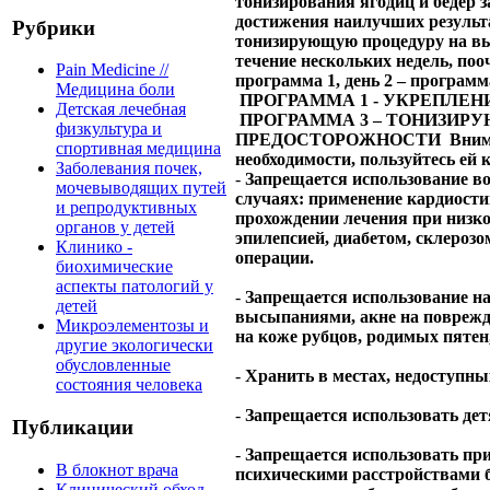
тонизирования ягодиц и бедер з
достижения наилучших результ
Рубрики
тонизирующую процедуру на вы
течение нескольких недель, поо
Pain Medicine //
программа 1, день 2 – программа
Медицина боли
ПРОГРАММА 1 - УКРЕПЛЕН
Детская лечебная
ПРОГРАММА 3 – ТОНИЗИ
физкультура и
ПРЕДОСТОРОЖНОСТИ
Вним
спортивная медицина
необходимости, пользуйтесь ей
Заболевания почек,
-
Запрещается использование во
мочевыводящих путей
случаях: применение кардиости
и репродуктивных
прохождении лечения при низко
органов у детей
эпилепсией, диабетом, склерозо
Клинико -
операции.
биохимические
аспекты патологий у
-
Запрещается использование н
детей
высыпаниями, акне на поврежд
Микроэлементозы и
на коже рубцов, родимых пятен
другие экологически
обусловленные
-
Хранить в местах, недоступн
состояния человека
-
Запрещается использовать дет
Публикации
-
Запрещается использовать пр
В блокнот врача
психическими расстройствами 
Клинический обход