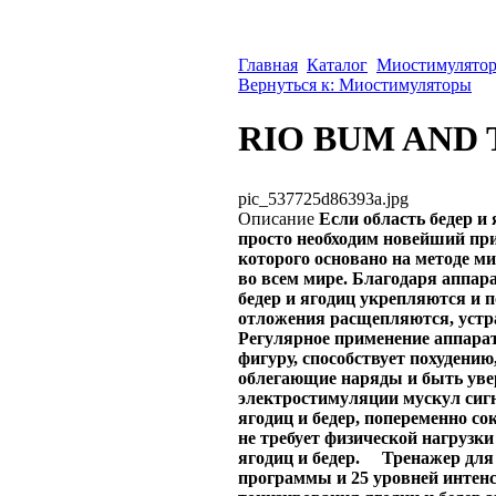
Главная
Каталог
Миостимулято
Вернуться к: Миостимуляторы
RIO BUM AND
pic_537725d86393a.jpg
Описание
Если область бедер и
просто необходим новейший при
которого основано на методе м
во всем мире. Благодаря аппа
бедер и ягодиц укрепляются и
отложения расщепляются, устр
Регулярное применение аппарат
фигуру, способствует похудени
облегающие наряды и быть уве
электростимуляции мускул си
ягодиц и бедер, попеременно с
не требует физической нагрузк
ягодиц и бедер.
Тренажер для 
программы и 25 уровней интенс