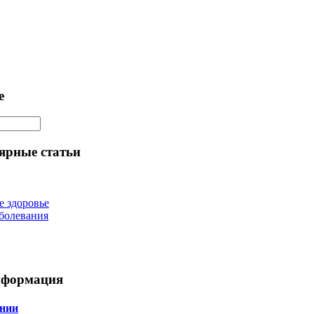
е
ярные статьи
е здоровье
болевания
нформация
нии