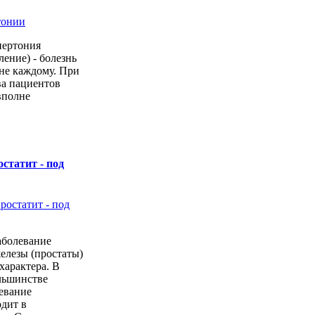
пертония
ение) - болезнь
 не каждому. При
ва пациентов
вполне
статит - под
заболевание
елезы (простаты)
характера. В
льшинстве
левание
дит в