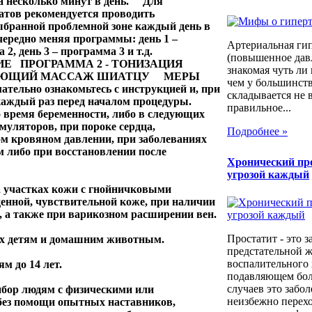
а несколько минут в день.
Для
атов рекомендуется проводить
бранной проблемной зоне каждый день в
чередно меняя программы: день 1 –
Артериальная ги
 2, день 3 – программа 3 и т.д.
(повышенное давл
ИЕ
ПРОГРАММА 2 - ТОНИЗАЦИЯ
знакомая чуть ли
РУЮЩИЙ МАССАЖ ШИАТЦУ
МЕРЫ
чем у большинст
ательно ознакомьтесь с инструкцией и, при
складывается не 
 каждый раз перед началом процедуры.
правильное...
 время беременности, либо в следующих
муляторов, при пороке сердца,
Подробнее »
м кровяном давлении, при заболеваниях
м либо при восстановлении после
Хронический про
угрозой каждый
а участках кожи с гнойничковыми
енной, чувствительной коже, при наличии
, а также при варикозном расширении вен.
Простатит - это 
ых детям и домашним животным.
предстательной ж
воспалительного 
ям до 14 лет.
подавляющем бо
случаев это забо
ибор людям с физическими или
неизбежно перехо
без помощи опытных наставников,