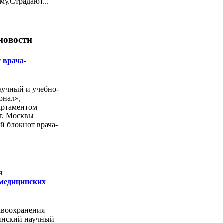
у.Страдают...
новости
 врача-
учный и учебно-
рнал»,
артаментом
г. Москвы
й блокнот врача-
я
 медицинских
авоохранения
инский научный