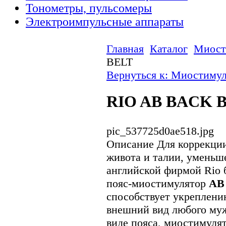
Тонометры, пульсомеры
Электроимпульсные аппараты
Главная
Каталог
Миост
BELT
Вернуться к: Миостиму
RIO AB BACK 
pic_537725d0ae518.jpg
Описание
Для коррекции
живота и талии, уменьш
английской фирмой Rio 
пояс-миостимулятор
AB 
способствует укреплени
внешний вид любого м
виде пояса, миостимуля