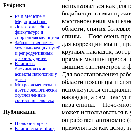
Рубрики
использоваться как для 
бодибилдинга мышц живо
Pain Medicine //
восстановления мышечно
Медицина боли
Детская лечебная
области, снятия болевы
физкультура и
спины. Пояс очень прос
спортивная медицина
для коррекции мышц пре
Заболевания почек,
мочевыводящих путей
круглых накладок, кото
и репродуктивных
прямые мышцы пресса, 
органов у детей
Клинико -
лишних сантиметров и 
биохимические
Для восстановления раб
аспекты патологий у
детей
области поясницы и сня
Микроэлементозы и
используются специаль
другие экологически
обусловленные
накладки, а сам пояс ус
состояния человека
низа спины. Пояс-миос
может использоваться в 
Публикации
он работает автономно (
В блокнот врача
применяться как дома, т
Клинический обход