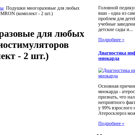
Головной педикул
ры
Подушки многоразовые для любых
вши - одна из са
MRON (комплект - 2 шт.)
проблем для дет
учебные заведени
детские сады и...
разовые для любых
Подробнее »
иостимуляторов
Диагностика ин
т - 2 шт.)
миокарда
Основная причин
миокарда - атеро
признать, что на
неприятного фак
у 99% взрослого 
Атеросклероз мож
Подробнее »