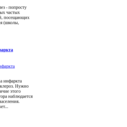
ез - попросту
мых частых
ей, посещающих
я (школы,
фаркта
а инфаркта
склероз. Нужно
личие этого
тора наблюдается
населения.
ет...