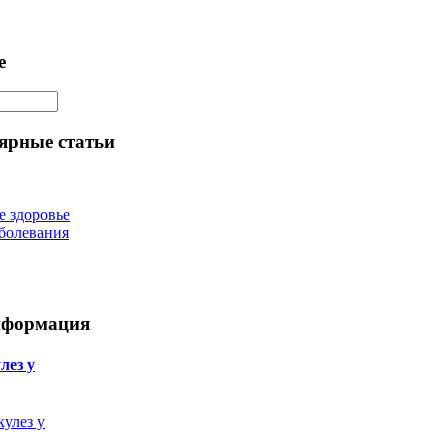
е
ярные статьи
е здоровье
болевания
нформация
лез у