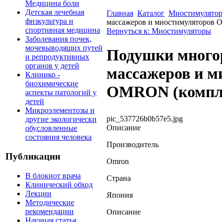
Медицина боли
Детская лечебная
Главная
Каталог
Миостимулято
физкультура и
массажеров и миостимуляторов O
спортивная медицина
Вернуться к: Миостимуляторы
Заболевания почек,
мочевыводящих путей
Подушки много
и репродуктивных
органов у детей
массажеров и м
Клинико -
биохимические
OMRON (комплек
аспекты патологий у
детей
Микроэлементозы и
pic_537726b0b57e5.jpg
другие экологически
Описание
обусловленные
состояния человека
Производитель
Публикации
Omron
В блокнот врача
Страна
Клинический обход
Лекции
Япония
Методические
рекомендации
Описание
Научная статья