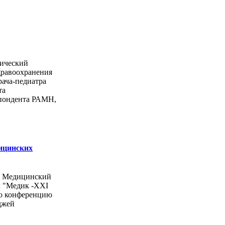
ический
дравоохранения
рача-педиатра
та
спондента РАМН,
ицинских
ы Медицинский
л "Медик -ХХI
ую конференцию
джей