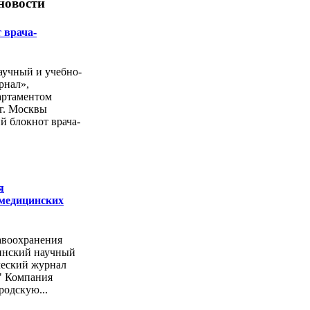
новости
 врача-
учный и учебно-
рнал»,
артаментом
г. Москвы
й блокнот врача-
я
 медицинских
авоохранения
инский научный
ческий журнал
" Компания
родскую...