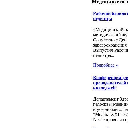
Медицинские 
Рабочий блокнот
педиатра
«Медицинский на
методический жу
Совместно с Деп
здравоохранения 
Выпустил Рабочи
педиатра...
Подробнее »
Конференция дл
преподавателей
колледжей
Департамент Здр
г.Москвы Медиц
и учебно-методи
"Медик -ХХI век
Nestle провели го