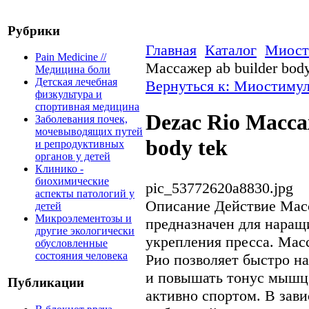
Рубрики
Главная
Каталог
Миост
Pain Medicine //
Массажер ab builder body
Медицина боли
Детская лечебная
Вернуться к: Миостиму
физкультура и
спортивная медицина
Dezac Rio Масса
Заболевания почек,
мочевыводящих путей
body tek
и репродуктивных
органов у детей
Клинико -
биохимические
pic_53772620a8830.jpg
аспекты патологий у
Описание
Действие Масс
детей
Микроэлементозы и
предназначен для нара
другие экологически
укрепления пресса. Мас
обусловленные
состояния человека
Рио позволяет быстро 
и повышать тонус мышц,
Публикации
активно спортом. В зав