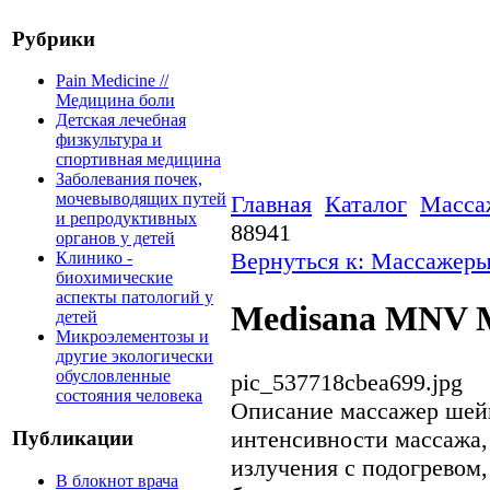
Рубрики
Pain Medicine //
Медицина боли
Детская лечебная
физкультура и
спортивная медицина
Заболевания почек,
мочевыводящих путей
Главная
Каталог
Масса
и репродуктивных
88941
органов у детей
Вернуться к: Массажер
Клинико -
биохимические
аспекты патологий у
Medisana MNV 
детей
Микроэлементозы и
другие экологически
обусловленные
pic_537718cbea699.jpg
состояния человека
Описание
массажер шейн
интенсивности массажа,
Публикации
излучения с подогревом,
В блокнот врача