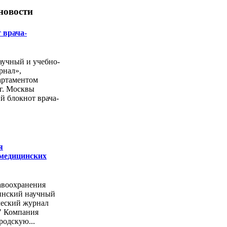
новости
 врача-
учный и учебно-
рнал»,
артаментом
г. Москвы
й блокнот врача-
я
 медицинских
авоохранения
инский научный
ческий журнал
" Компания
родскую...