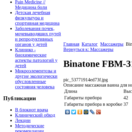
Pain Medicine //
Медицина боли
Детская лечебная
физкультура и
спортивная медицина
Заболевания почек,
мочевыводящих путей
и репродуктивных
Главная
Каталог
Массажеры
Bi
органов у детей
Вернуться к: Массажеры
Клинико -
биохимические
аспекты патологий у
Binatone FBM-3
детей
Микроэлементозы и
другие экологически
pic_53771914ed73f.jpg
обусловленные
Описание
массажная ванна для но
состояния человека
Длина
Выс
Габариты прибора
42
Публикации
Габариты прибора в коробке
37
В блокнот врача
Клинический обход
Лекции
Методические
рекомендации