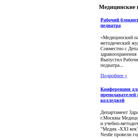
Медицинские 
Рабочий блокнот
педиатра
«Медицинский на
методический жу
Совместно с Деп
здравоохранения 
Выпустил Рабочи
педиатра...
Подробнее »
Конференция дл
преподавателей
колледжей
Департамент Здр
г.Москвы Медиц
и учебно-методи
"Медик -ХХI век
Nestle провели го