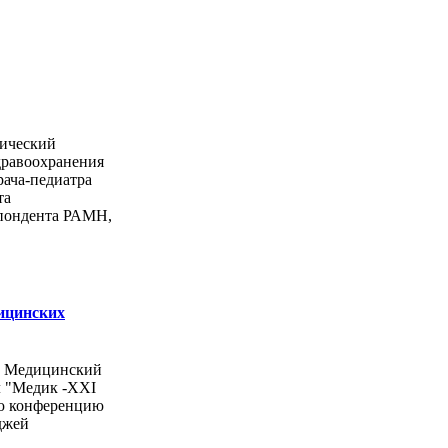
ический
дравоохранения
рача-педиатра
та
спондента РАМН,
ицинских
ы Медицинский
л "Медик -ХХI
ую конференцию
джей