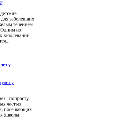
"детские
 для заболевших
желым течением
 Одним из
х заболеваний
ся...
лез у
ез - попросту
мых частых
ей, посещающих
я (школы,