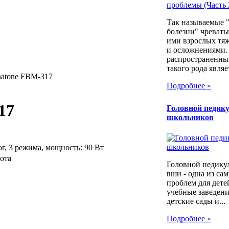
Так называемые 
болезни" чреваты
ими взрослых тя
и осложнениями.
распространенны
такого рода являет
natone FBM-317
Подробнее »
17
Головной педику
школьников
г, 3 режима, мощность: 90 Вт
ота
Головной педикул
вши - одна из са
проблем для дет
учебные заведени
детские сады и...
Подробнее »