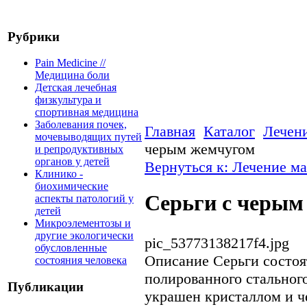
Рубрики
Pain Medicine //
Медицина боли
Детская лечебная
физкультура и
спортивная медицина
Заболевания почек,
Главная
Каталог
Лечен
мочевыводящих путей
черым жемчугом
и репродуктивных
органов у детей
Вернуться к: Лечение м
Клинико -
биохимические
Серьги с черым
аспекты патологий у
детей
Микроэлементозы и
другие экологически
pic_53773138217f4.jpg
обусловленные
Описание
Серьги состоят
состояния человека
полированного стальног
Публикации
украшен кристаллом и 