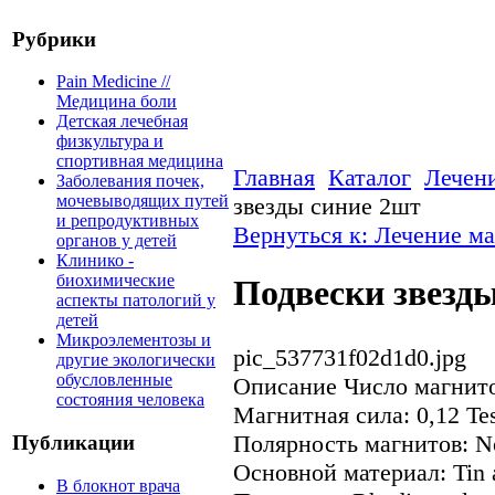
Рубрики
Pain Medicine //
Медицина боли
Детская лечебная
физкультура и
спортивная медицина
Главная
Каталог
Лечен
Заболевания почек,
мочевыводящих путей
звезды синие 2шт
и репродуктивных
Вернуться к: Лечение м
органов у детей
Клинико -
биохимические
Подвески звезд
аспекты патологий у
детей
Микроэлементозы и
pic_537731f02d1d0.jpg
другие экологически
обусловленные
Описание
Число магнито
состояния человека
Магнитная сила: 0,12 Te
Полярность магнитов: N
Публикации
Основной материал: Tin 
В блокнот врача