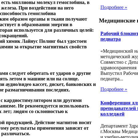
 есть миллионы молекул гемоглобина, в
Подробнее »
железа. При воздействии на него
пособность гемоглобина
аким образом органы и ткани получают
Медицинские 
аствует в образовании энергии в
торая используется для различных целей:
Рабочий блокнот
 сокращений.
педиатра
кий химик Лайнус Полинг был удостоен
 химии за открытие магнитных свойств
«Медицинский на
методический жу
Совместно с Деп
здравоохранения 
и следует оберегать от ударов о другие
Выпустил Рабочи
лять летом в машине или на солнце.
педиатра...
и аудио/видео кассет, дискет, банковских и
Подробнее »
ие размагничивания последних.
 с кардиостимулятором или другими
Конференция дл
низме. Не рекомендуется использовать
преподавателей
х лет; людям со склонностью к
колледжей
ой продукцией. Действие магнитов носит
Департамент Здр
ому результаты применения зависят от
г.Москвы Медиц
 различаться.
и учебно-методи