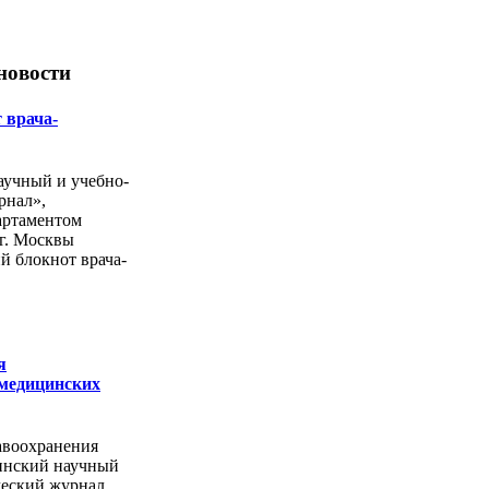
новости
 врача-
учный и учебно-
рнал»,
артаментом
г. Москвы
й блокнот врача-
я
 медицинских
авоохранения
инский научный
ческий журнал