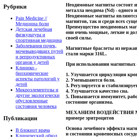
Неодимовые магниты состоят из
Рубрики
металла неодима (Nd) - одного
Неодимовые магниты являются
Pain Medicine //
магнитов, так и среди всех су
Медицина боли
Преимущество неодимовых магн
Детская лечебная
они очень мощные, легкие и до
физкультура и
своей силы.
спортивная медицина
Заболевания почек,
Магнитные браслеты из нержав
мочевыводящих путей
стали марки 316L.
и репродуктивных
органов у детей
При использовании магнитных б
Клинико -
биохимические
1. Улучшается циркуляция кров
аспекты патологий у
2. Уменьшаются боли.
детей
3. Регулируется и стабилизируе
Микроэлементозы и
4. Улучшается качество сна.
другие экологически
5. Повышается иммунитет, рабо
обусловленные
состояние организма.
состояния человека
МЕХАНИЗМ ВОЗДЕЙСТВИЯ М
Публикации
примере эритроцитов
Основа лечебного эффекта маг
В блокнот врача
и состояния кровеносных сосуд
Клинический обход