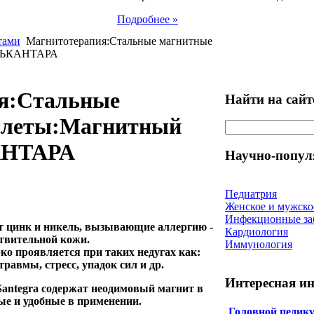
Подробнее »
тами
Магнитотерапия:Cтальные магнитные
АЛЬКАНТАРА
я:Cтальные
Найти на сайт
слеты:Магнитный
АНТАРА
Научно-попул
Педиатрия
Женское и мужско
Инфекционные за
т цинк и никель, вызывающие аллергию -
Кардиология
твительной кожи.
Иммунология
ко проявляется при таких недугах как:
равмы, стресс, упадок сил и др.
Интересная и
antegra содержат неодимовый магнит в
ые и удобные в применении.
Головной педику