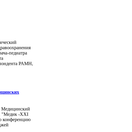
ический
дравоохранения
рача-педиатра
та
спондента РАМН,
ицинских
ы Медицинский
л "Медик -ХХI
ую конференцию
джей