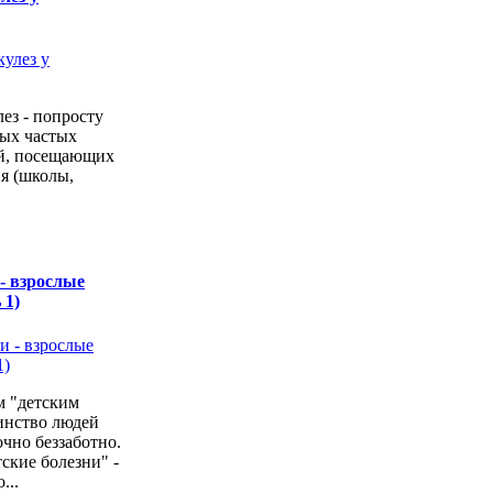
ез - попросту
мых частых
ей, посещающих
я (школы,
 - взрослые
 1)
м "детским
инство людей
очно беззаботно.
тские болезни" -
...