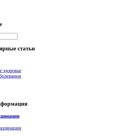
е
ярные статьи
е здоровье
болевания
нформация
кцинации