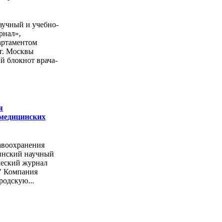
учный и учебно-
рнал»,
артаментом
г. Москвы
й блокнот врача-
я
 медицинских
авоохранения
инский научный
ческий журнал
" Компания
родскую...