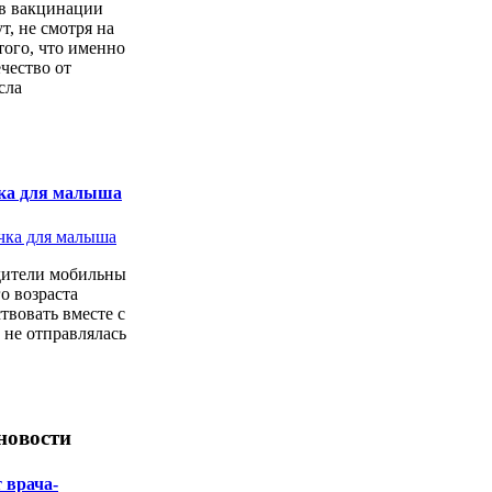
в вакцинации
т, не смотря на
того, что именно
ечество от
сла
ка для малыша
дители мобильны
о возраста
твовать вместе с
 не отправлялась
новости
 врача-