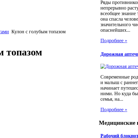
Ряды противнико
непрерывно расту
всеобщее знание 
она спасла челов
значительного чи
опаснейших...
тами
Кулон с голубым топазом
Подробнее »
м топазом
Дорожная аптеч
Современные ро
и малыш с раннег
начинает путешес
ними. Но куда бы
семья, на...
Подробнее »
Медицинские 
Рабочий блокнот