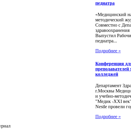
педиатра
«Медицинский на
методический жу
Совместно с Деп
здравоохранения 
Выпустил Рабочи
педиатра...
Подробнее »
Конференция дл
преподавателей
колледжей
Департамент Здр
г.Москвы Медиц
и учебно-методи
"Медик -ХХI век
Nestle провели го
Подробнее »
урнал