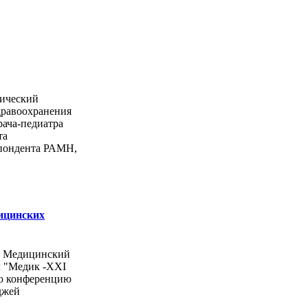
ический
дравоохранения
рача-педиатра
та
спондента РАМН,
ицинских
ы Медицинский
л "Медик -ХХI
ую конференцию
джей