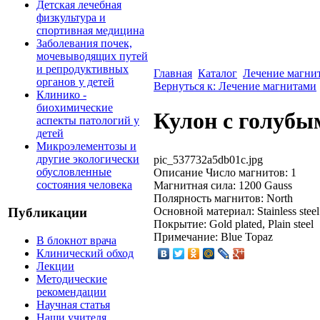
Детская лечебная
физкультура и
спортивная медицина
Заболевания почек,
мочевыводящих путей
и репродуктивных
Главная
Каталог
Лечение магни
органов у детей
Вернуться к: Лечение магнитами
Клинико -
биохимические
Кулон с голубы
аспекты патологий у
детей
Микроэлементозы и
другие экологически
pic_537732a5db01c.jpg
обусловленные
Описание
Число магнитов: 1
состояния человека
Магнитная сила: 1200 Gauss
Полярность магнитов: North
Основной материал: Stainless steel
Публикации
Покрытие: Gold plated, Plain steel
Примечание: Blue Topaz
В блокнот врача
Клинический обход
Лекции
Методические
рекомендации
Научная статья
Наши учителя