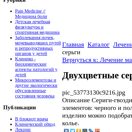
Pain Medicine //
Медицина боли
Детская лечебная
физкультура и
спортивная медицина
Заболевания почек,
мочевыводящих путей
Главная
Каталог
Лечен
и репродуктивных
серьги
органов у детей
Вернуться к: Лечение м
Клинико -
биохимические
аспекты патологий у
Двухцветные се
детей
Микроэлементозы и
другие экологически
обусловленные
pic_53773130c9216.jpg
состояния человека
Описание
Сериги-гвозди
элементов: черного и по
Публикации
изделию можно подобрат
В блокнот врача
колье.
Клинический обход
Лекции