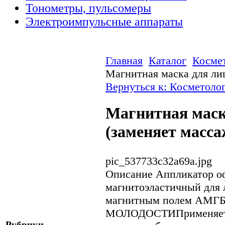
Тонометры, пульсомеры
Электроимпульсные аппараты
Главная
Каталог
Косме
Магнитная маска для лиц
Вернуться к: Косметоло
Магнитная маск
(заменяет масса
pic_537733c32a69a.jpg
Описание
Аппликатор о
магнитоэластичный для
магнитным полем АМГ
МОЛОДОСТИПрименяется
Рубрики