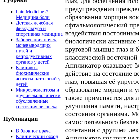
глаз, для облегчения гол
предупреждения преждев
Pain Medicine //
образования морщин вок
Медицина боли
Детская лечебная
офтальмологический пре
физкультура и
воздействия постоянны
спортивная медицина
Заболевания почек,
биологически активные 
мочевыводящих
круговой мышце глаз и 
путей и
классической восточной
репродуктивных
органов у детей
Аппликатор оказывает б
Клинико -
действие на состояние в
биохимические
аспекты патологий у
глаз, повышая её упруго
детей
образование морщин и 
Микроэлементозы и
другие экологически
также применяется для 
обусловленные
улучшения памяти, наст
состояния человека
состояния организма. М
Публикации
самостоятельного безлек
сочетании с другими ле
В блокнот врача
Клинический обход
Аппликатор состоит из т