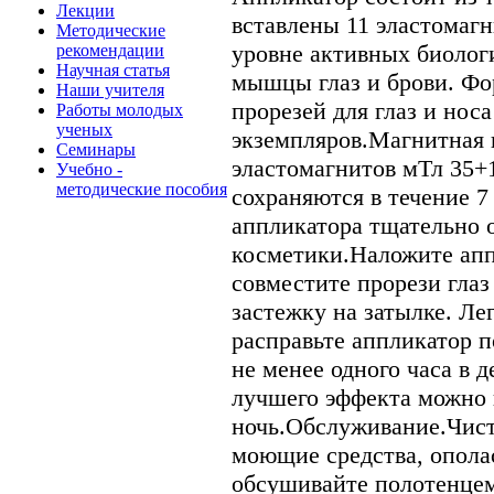
Лекции
вставлены 11 эластомаг
Методические
уровне активных биолог
рекомендации
Научная статья
мышцы глаз и брови. Фо
Наши учителя
прорезей для глаз и нос
Работы молодых
ученых
экземпляров.Магнитная 
Семинары
эластомагнитов мТл 35+
Учебно -
методические пособия
сохраняются в течение 7
аппликатора тщательно 
косметики.Наложите апп
совместите прорези глаз
застежку на затылке. Л
расправьте аппликатор п
не менее одного часа в 
лучшего эффекта можно 
ночь.Обслуживание.Чист
моющие средства, опола
обсушивайте полотенце