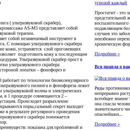
)
Простатит - это 
предстательной ж
нга ( ультразвуковой скрабер),
воспалительного 
икромассажа AS-M3 представляет собой
подавляющем бо
вуковой терапии.
случаев это забо
ляет собой незаменимый инструмент в
неизбежно перехо
га. С помощью ультразвукового скрабера
хроническую форм
ие кожи, устраняется слой ороговевших
Подробнее »
позволяет подготовить кожу к последующим
едурам. Ультразвуковой скрабер прост в
тки ультразвукового скрабера
Вся правда о ва
 стороной лопатки – фонофорез и
3 работает по технологии биомолекулярного
ультразвукового пилинга и фонофореза лежит
Ряды противнико
и ультразвуковой волны и электрических
непрерывно расту
м, в 1 процедуре совмещаются 2 –
всеобщее знание 
рустация. Происходит разрыхление
она спасла челов
открываются поры,сальный секрет выходит
значительного чи
же в результате регулярного проведения
опаснейших...
тразвукового скрабера понижается
пор.
Подробнее »
 преимуществ: показана для проблемной и