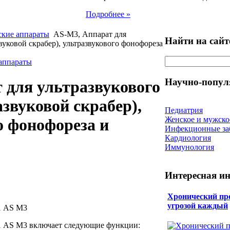
Подробнее »
ские аппараты
AS-M3, Аппарат для
Найти на сайт
вуковой скрабер), ультразвукового фонофореза
 аппараты
Научно-попул
 для ультразвукового
звуковой скрабер),
Педиатрия
Женское и мужско
о фонофореза и
Инфекционные за
Кардиология
Иммунология
Интересная и
Хронический про
угрозой каждый
1 AS M3
 1 AS M3 включает следующие функции: