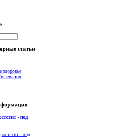
е
ярные статьи
е здоровье
болевания
нформация
статит - под