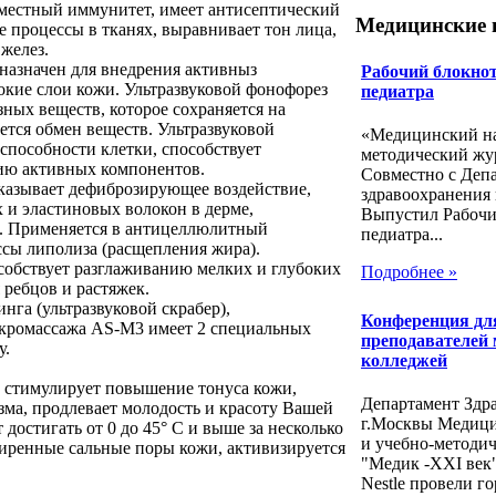
местный иммунитет, имеет антисептический
Медицинские 
 процессы в тканях, выравнивает тон лица,
 желез.
назначен для внедрения активныз
Рабочий блокнот
окие слои кожи. Ультразвуковой фонофорез
педиатра
езных веществ, которое сохраняется на
ется обмен веществ. Ультразвуковой
«Медицинский на
пособности клетки, способствует
методический жу
ию активных компонентов.
Совместно с Деп
казывает дефиброзирующее воздействие,
здравоохранения 
 и эластиновых волокон в дерме,
Выпустил Рабочи
й. Применяется в антицеллюлитный
педиатра...
ссы липолиза (расщепления жира).
собствует разглаживанию мелких и глубоких
Подробнее »
ребцов и растяжек.
нга (ультразвуковой скрабер),
Конференция дл
икромассажа AS-M3 имеет 2 специальных
преподавателей
у.
колледжей
у стимулирует повышение тонуса кожи,
Департамент Здр
зма, продлевает молодость и красоту Вашей
г.Москвы Медиц
достигать от 0 до 45° С и выше за несколько
и учебно-методи
ширенные сальные поры кожи, активизируется
"Медик -ХХI век
Nestle провели го