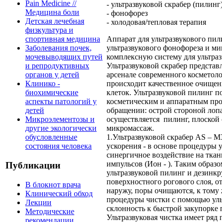
Pain Medicine //
- ультразвуковой скрабер (пилинг
Медицина боли
- фонофорез
Детская лечебная
- холодовая/тепловая терапия
физкультура и
Аппарат для ультразвукового пили
спортивная медицина
ультразвукового фонофореза и м
Заболевания почек,
комплексную систему для ультраз
мочевыводящих путей
Ультразвуковой скрабер представ
и репродуктивных
арсенале современного косметоло
органов у детей
происходит качественное очищен
Клинико -
клеток. Ультразвуковой пилинг 
биохимические
косметическим и аппаратным проц
аспекты патологий у
обращении: острой стороной лопа
детей
осуществляется пилинг, плоской
Микроэлементозы и
микромассаж.
другие экологически
1.Ультразвуковой скрабер AS – M
обусловленные
ускорения - в основе процедуры 
состояния человека
синергичное воздействие на ткан
импульсов (Ион - ). Таким образо
Публикации
ультразвуковой пилинг и дезинк
поверхностного рогового слоя, 
В блокнот врача
наружу, поры очищаются, к тому 
Клинический обход
процедуры чистки с помощью уль
Лекции
склонность к быстрой закупорке 
Методические
Ультразвуковая чистка имеет ряд
рекомендации