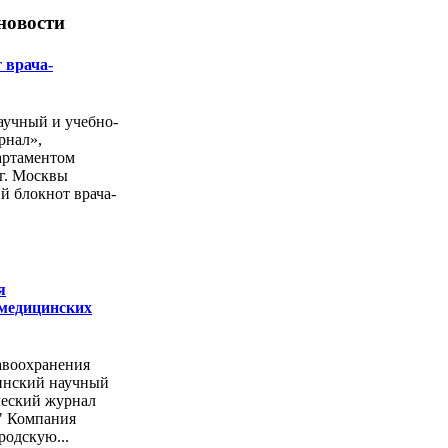
новости
 врача-
учный и учебно-
рнал»,
артаментом
г. Москвы
й блокнот врача-
я
 медицинских
авоохранения
инский научный
ческий журнал
" Компания
родскую...