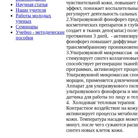
чувствительной кожи, повышает 
Научная статья
эффект, понижает воспалительные
Наши учителя
регулирует деятельность сальных
Работы молодых
2.Ультразвуковой фонофорез пред
ученых
косметических препаратов в глуб
Семинары
создает в тканях депо(запас) пол
Учебно - методические
протяжении 3 дней, - активизиру
пособия
фонофорез повышает диффузные с
трансмембранному проникновен
3.Ультразвуковой микромассаж о
стимулирует синтез коллагеновых
способствует регенерации ткане
программах, активизирует проце
Ультразвуковой микромассаж спо
морщин, применяется длялечения 
Аппарат для ультразвукового пили
ультразвукового фонофореза и м
датчика для работы по лицу и тел
4. Холодовая/ тепловая терапия:
Контрастное воздействие на кож
активизирует процессы метаболи
кожи. Температура насадки может 
минут, после чего сужаются рас
синтез новых клеток кожи.