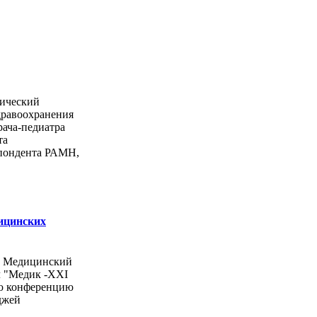
ический
дравоохранения
рача-педиатра
та
спондента РАМН,
ицинских
ы Медицинский
л "Медик -ХХI
ую конференцию
джей