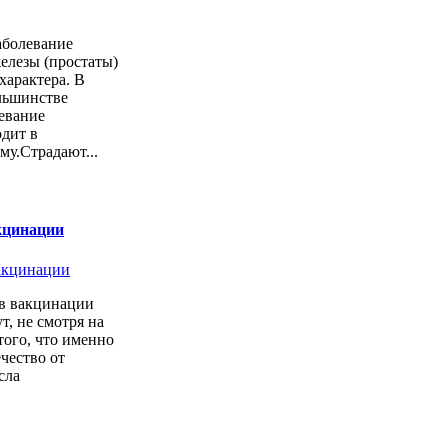
заболевание
елезы (простаты)
характера. В
льшинстве
левание
дит в
у.Страдают...
кцинации
в вакцинации
т, не смотря на
того, что именно
ечество от
сла