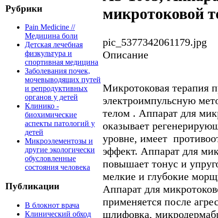
Рубрики
микротоковой т
Pain Medicine //
Медицина боли
pic_5377342061179.jpg
Детская лечебная
Описание
физкультура и
спортивная медицина
Заболевания почек,
мочевыводящих путей
Микротоковая терапия п
и репродуктивных
органов у детей
электроимпульсную мето
Клинико -
телом . Аппарат для ми
биохимические
аспекты патологий у
оказывает регенерирующ
детей
уровне, имеет противо
Микроэлементозы и
эффект. Аппарат для ми
другие экологически
обусловленные
повышает тонус и упруго
состояния человека
мелкие и глубокие мор
Публикации
Аппарат для микротоков
применяется после агре
В блокнот врача
шлифовка, микродермабра
Клинический обход