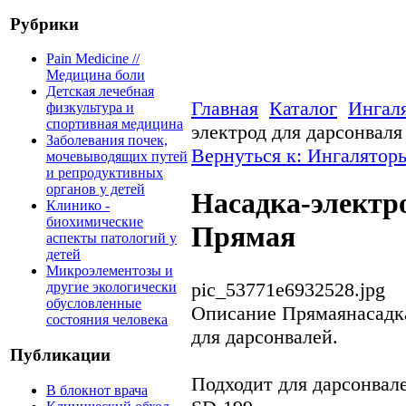
Рубрики
Pain Medicine //
Медицина боли
Детская лечебная
Главная
Каталог
Ингал
физкультура и
спортивная медицина
электрод для дарсонвал
Заболевания почек,
Вернуться к: Ингалятор
мочевыводящих путей
и репродуктивных
органов у детей
Насадка-электр
Клинико -
биохимические
Прямая
аспекты патологий у
детей
Микроэлементозы и
pic_53771e6932528.jpg
другие экологически
обусловленные
Описание
Прямаянасадка
состояния человека
для дарсонвалей.
Публикации
Подходит для дарсонвале
В блокнот врача