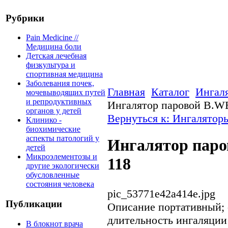
Рубрики
Pain Medicine //
Медицина боли
Детская лечебная
физкультура и
спортивная медицина
Заболевания почек,
Главная
Каталог
Ингал
мочевыводящих путей
и репродуктивных
Ингалятор паровой B.
органов у детей
Вернуться к: Ингалятор
Клинико -
биохимические
аспекты патологий у
Ингалятор пар
детей
Микроэлементозы и
118
другие экологически
обусловленные
состояния человека
pic_53771e42a414e.jpg
Публикации
Описание
портативный; 
длительность ингаляции 
В блокнот врача