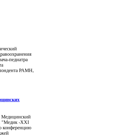
ический
дравоохранения
рача-педиатра
та
спондента РАМН,
ицинских
ы Медицинский
л "Медик -ХХI
ую конференцию
джей