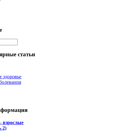
е
ярные статьи
е здоровье
болевания
нформация
 - взрослые
 2)