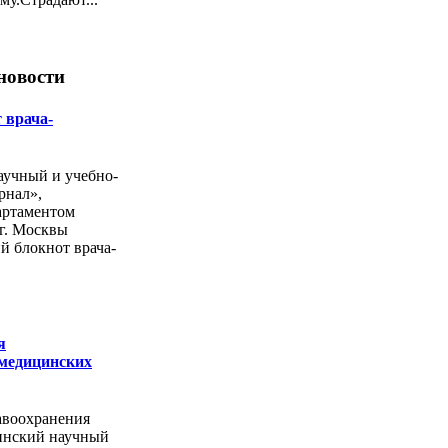
новости
 врача-
учный и учебно-
рнал»,
артаментом
г. Москвы
й блокнот врача-
я
 медицинских
авоохранения
инский научный