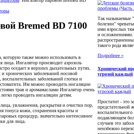
спираторы
Ингалятор паровой Bremed BD
аторы
Так называемые 
вой Bremed BD 7100
болезни" чреваты
ими взрослых тя
и осложнениями.
распространенны
такого рода являет
Подробнее »
, которую также можно использовать в
ля лица. Ингалятор производит аэрозоль
стро оседает в верхних дыхательных путях.
Хронический про
х и хронических заболеваний носовой
угрозой каждый
, воспалительных заболеваний глотки и
е стоматита. Им можно проводить ингаляции
астоями трав и аромамаслами Ингалятор очень
 легко проводить ингаляции детям.
Простатит - это 
 лица, увлажнения, раскрытия и очистки пор,
предстательной ж
я тонуса кожи, сохранения красоты и
воспалительного 
 паровых процедур, значительно интенсивнее
подавляющем бо
ки для лица.
случаев это забо
неизбежно перехо
хроническую форм