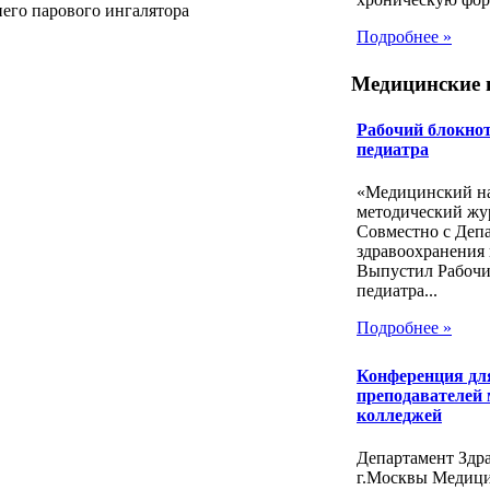
него парового ингалятора
Подробнее »
Медицинские 
Рабочий блокнот
педиатра
«Медицинский на
методический жу
Совместно с Деп
здравоохранения 
Выпустил Рабочи
педиатра...
Подробнее »
Конференция дл
преподавателей
колледжей
Департамент Здр
г.Москвы Медиц