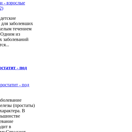
"детские
 для заболевших
желым течением
 Одним из
х заболеваний
ся...
статит - под
заболевание
елезы (простаты)
характера. В
льшинстве
левание
дит в
у.Страдают...