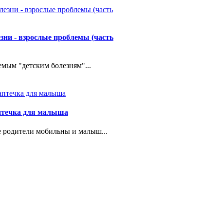
езни - взрослые проблемы (часть
емым "детским болезням"...
птечка для малыша
 родители мобильны и малыш...