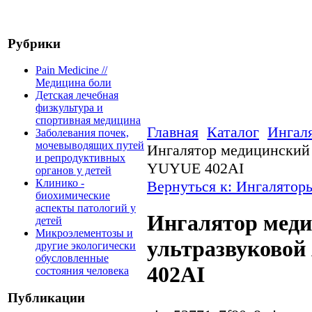
Рубрики
Pain Medicine //
Медицина боли
Детская лечебная
физкультура и
спортивная медицина
Главная
Каталог
Ингал
Заболевания почек,
мочевыводящих путей
Ингалятор медицинский
и репродуктивных
YUYUE 402AI
органов у детей
Клинико -
Вернуться к: Ингалятор
биохимические
аспекты патологий у
Ингалятор мед
детей
Микроэлементозы и
ультразвуково
другие экологически
обусловленные
402AI
состояния человека
Публикации