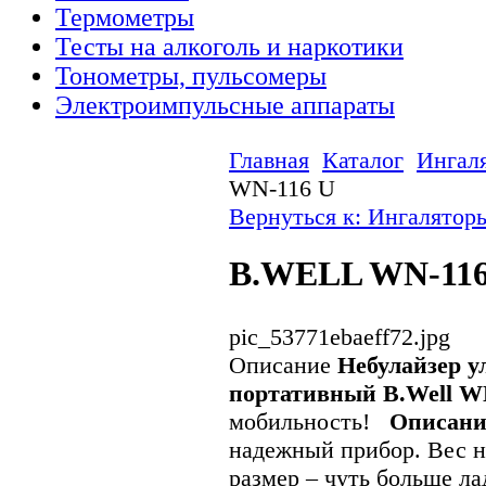
Термометры
Тесты на алкоголь и наркотики
Тонометры, пульсомеры
Электроимпульсные аппараты
Главная
Каталог
Ингал
WN-116 U
Вернуться к: Ингалятор
B.WELL WN-116
pic_53771ebaeff72.jpg
Описание
Небулайзер у
портативный B.Well W
мобильность!
Описани
надежный прибор. Вес не
размер – чуть больше л