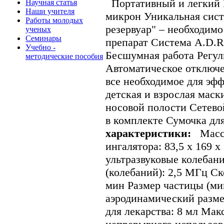
Портативный и легкий Р
Научная статья
Наши учителя
микрон Уникальная сис
Работы молодых
резервуар" – необходим
ученых
Семинары
препарат Система A.D.R
Учебно -
Бесшумная работа Регул
методические пособия
Автоматическое отключе
все необходимое для эф
детская и взрослая маск
носовой полости Сетево
в комплекте Сумочка д
характеристики:
Масса
ингалятора: 83,5 х 169 
ультразвуковые колебан
(колебаний): 2,5 МГц Ск
мин Размер частицы (мик
аэродинамический разме
для лекарства: 8 мл Ма