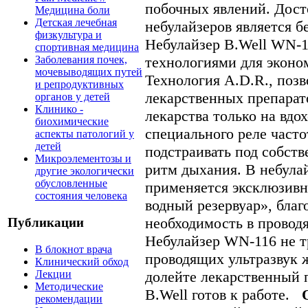
побочных явлений. Дост
Медицина боли
Детская лечебная
небулайзеров является б
физкультура и
Небулайзер B.Well WN-
спортивная медицина
технологиями для эконо
Заболевания почек,
мочевыводящих путей
Технология A.D.R., позв
и репродуктивных
лекарственных препарат
органов у детей
Клинико -
лекарства только на вдо
биохимические
специального реле часто
аспекты патологий у
детей
подстраивать под собст
Микроэлементозы и
ритм дыхания. В небула
другие экологически
обусловленные
применяется эксклюзивн
состояния человека
водный резервуар», благ
необходимость в провод
Публикации
Небулайзер WN-116 не т
В блокнот врача
проводящих ультразвук 
Клинический обход
Лекции
долейте лекарственный 
Методические
B.Well готов к работе.
рекомендации