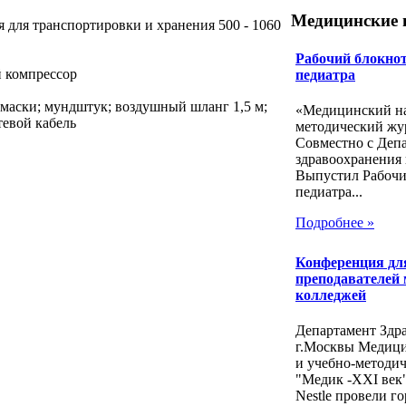
Медицинские 
 для транспортировки и хранения 500 - 1060
Рабочий блокнот
 компрессор
педиатра
я маски; мундштук; воздушный шланг 1,5 м;
«Медицинский на
тевой кабель
методический жу
Совместно с Деп
здравоохранения 
Выпустил Рабочи
педиатра...
Подробнее »
Конференция дл
преподавателей
колледжей
Департамент Здр
г.Москвы Медиц
и учебно-методи
"Медик -ХХI век
Nestle провели го