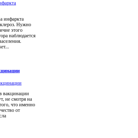
а инфаркта
склероз. Нужно
личие этого
тора наблюдается
населения.
ет...
кцинации
в вакцинации
т, не смотря на
того, что именно
ечество от
сла