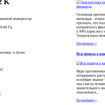
2 K
Основная причин
шневой компрессор
миокарда - атеро
признать, что на
50-60 Гц
неприятного фак
у 99% взрослого 
Атеросклероз мож
Подробнее »
 мл/мин. и более
Вся правда о ва
м2
Ряды противнико
непрерывно расту
всеобщее знание 
она спасла челов
значительного чи
опаснейших...
С
Подробнее »