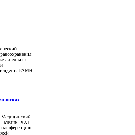
ический
дравоохранения
рача-педиатра
та
спондента РАМН,
ицинских
ы Медицинский
л "Медик -ХХI
ую конференцию
джей