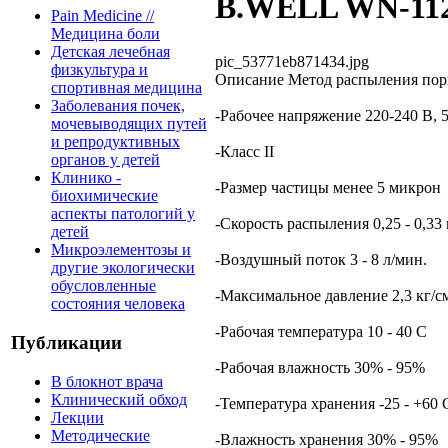
B.WELL WN-11
Pain Medicine //
Медицина боли
Детская лечебная
pic_53771eb871434.jpg
физкультура и
Описание
Метод распыления пор
спортивная медицина
Заболевания почек,
-Рабочее напряжение 220-240 В, 
мочевыводящих путей
и репродуктивных
-Класс II
органов у детей
Клинико -
-Размер частицы менее 5 микрон
биохимические
аспекты патологий у
-Скорость распыления 0,25 - 0,33
детей
Микроэлементозы и
-Воздушный поток 3 - 8 л/мин.
другие экологически
обусловленные
-Максимальное давление 2,3 кг/с
состояния человека
-Рабочая температура 10 - 40 С
Публикации
-Рабочая влажность 30% - 95%
В блокнот врача
Клинический обход
-Температура хранения -25 - +60 
Лекции
Методические
-Влажность хранения 30% - 95%