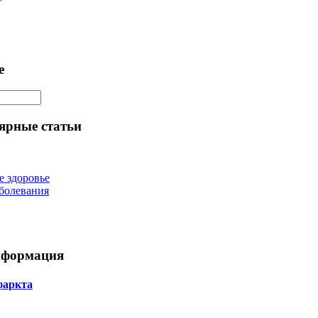
е
ярные статьи
е здоровье
болевания
нформация
фаркта