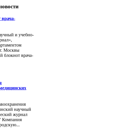
новости
 врача-
учный и учебно-
рнал»,
артаментом
г. Москвы
й блокнот врача-
я
 медицинских
авоохранения
инский научный
ческий журнал
" Компания
родскую...