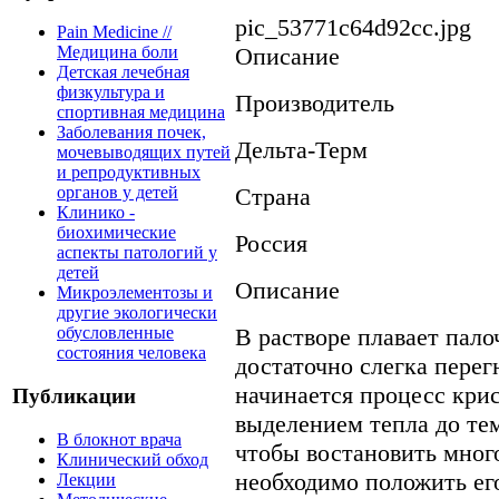
pic_53771c64d92cc.jpg
Pain Medicine //
Описание
Медицина боли
Детская лечебная
физкультура и
Производитель
спортивная медицина
Заболевания почек,
Дельта-Терм
мочевыводящих путей
и репродуктивных
Страна
органов у детей
Клинико -
биохимические
Россия
аспекты патологий у
детей
Описание
Микроэлементозы и
другие экологически
В растворе плавает пало
обусловленные
состояния человека
достаточно слегка пере
начинается процесс кри
Публикации
выделением тепла до те
В блокнот врача
чтобы востановить мног
Клинический обход
необходимо положить ег
Лекции