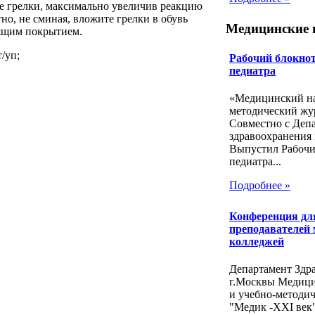
е грелки, максимально увеличив реакцию
но, не сминая, вложите грелки в обувь
Медицинские 
зящим покрытием.
/уп;
Рабочий блокнот
педиатра
«Медицинский на
методический жу
Совместно с Деп
здравоохранения 
Выпустил Рабочи
педиатра...
Подробнее »
Конференция дл
преподавателей
колледжей
Департамент Здр
г.Москвы Медиц
и учебно-методи
"Медик -ХХI век