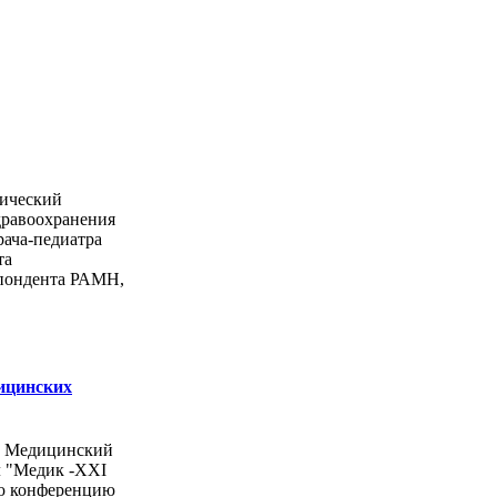
ический
дравоохранения
рача-педиатра
та
спондента РАМН,
ицинских
ы Медицинский
л "Медик -ХХI
ую конференцию