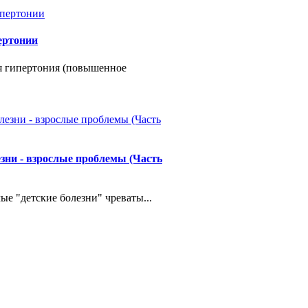
ертонии
я гипертония (повышенное
езни - взрослые проблемы (Часть
ые "детские болезни" чреваты...