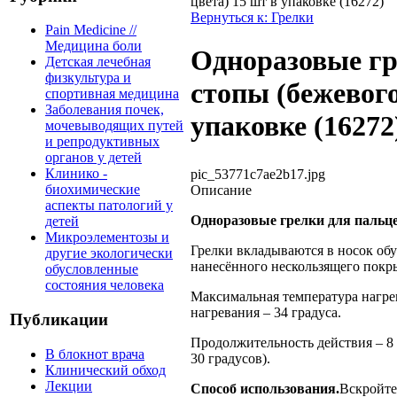
цвета) 15 шт в упаковке (16272)
Вернуться к: Грелки
Pain Medicine //
Медицина боли
Одноразовые гр
Детская лечебная
физкультура и
стопы (бежевого
спортивная медицина
Заболевания почек,
упаковке (16272
мочевыводящих путей
и репродуктивных
органов у детей
Клинико -
pic_53771c7ae2b17.jpg
биохимические
Описание
аспекты патологий у
Одноразовые грелки для пальце
детей
Микроэлементозы и
Грелки вкладываются в носок обу
другие экологически
нанесённого нескользящего покр
обусловленные
состояния человека
Максимальная температура нагрев
нагревания – 34 градуса.
Публикации
Продолжительность действия – 8 
В блокнот врача
30 градусов).
Клинический обход
Лекции
Способ использования.
Вскройте