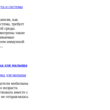
анизм, как
стема, требует
ей среды.
мотрены такие
чиваемые
ием иммунной
..
ка для малыша
дители мобильны
о возраста
твовать вместе с
 не отправлялась