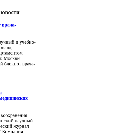
новости
 врача-
учный и учебно-
рнал»,
артаментом
г. Москвы
й блокнот врача-
я
 медицинских
авоохранения
инский научный
ческий журнал
" Компания