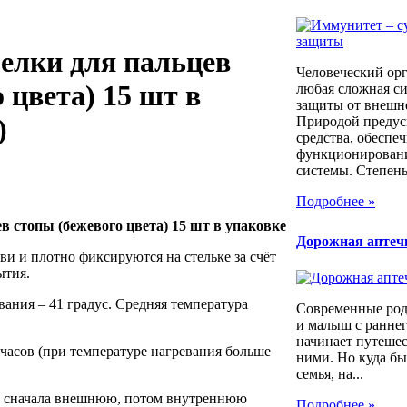
елки для пальцев
Человеческий орг
 цвета) 15 шт в
любая сложная си
защиты от внешн
)
Природой предус
средства, обеспе
функционирован
системы. Степень.
Подробнее »
в стопы (бежевого цвета) 15 шт в упаковке
Дорожная аптеч
ви и плотно фиксируются на стельке за счёт
ытия.
ания – 41 градус. Средняя температура
Современные ро
и малыш с раннег
начинает путешес
часов (при температуре нагревания больше
ними. Но куда бы
семья, на...
 сначала внешнюю, потом внутреннюю
Подробнее »