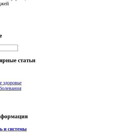
джей
е
ярные статьи
е здоровье
болевания
нформация
ь и системы