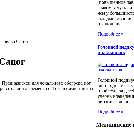
(повышенное давл
знакомая чуть ли
чем у большинст
складывается не 
правильное...
Подробнее »
огрелка Сапог
Головной педику
школьников
 Сапог
Головной педикул
 Предназначен для локального обогрева ног,
вши - одна из са
гревательного элемента с 4 степенями защиты.
проблем для дет
учебные заведени
детские сады и...
Подробнее »
Медицинские 