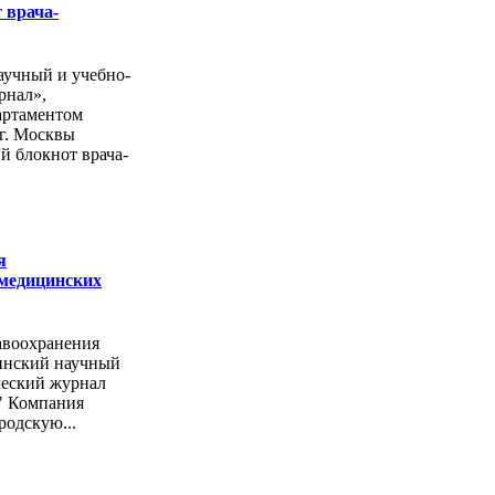
 врача-
учный и учебно-
рнал»,
артаментом
г. Москвы
й блокнот врача-
я
 медицинских
авоохранения
инский научный
ческий журнал
" Компания
родскую...