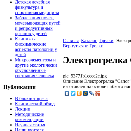
Детская лечебная
физкультура и
спортивная медицина
Заболевания почек,
мочевыводящих путей
и репродуктивных
органов у детей
Клинико -
Главная
Каталог
Грелки
Электр
биохимические
Вернуться к: Грелки
аспекты патологий у
детей
Электрогрелка
Микроэлементозы и
другие экологически
обусловленные
состояния человека
pic_53771b1ccce2e.jpg
Описание
Электрогрелка "Сапог"
изготовлен на основе гибкого на
Публикации
В блокнот врача
Клинический обход
Лекции
Методические
рекомендации
Научная статья
Наши учителя