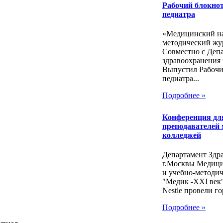
Рабочий блокнот
педиатра
«Медицинский на
методический жу
Совместно с Деп
здравоохранения 
Выпустил Рабочи
педиатра...
Подробнее »
Конференция дл
преподавателей
колледжей
Департамент Здр
г.Москвы Медиц
и учебно-методи
"Медик -ХХI век
Nestle провели го
Подробнее »