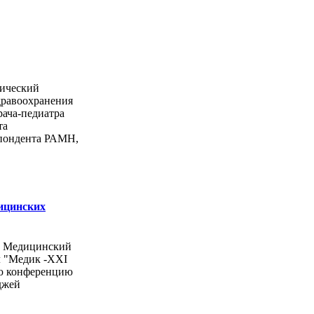
ический
дравоохранения
рача-педиатра
та
спондента РАМН,
ицинских
ы Медицинский
л "Медик -ХХI
ую конференцию
джей