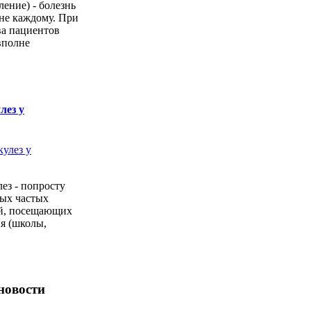
ение) - болезнь
 не каждому. При
ва пациентов
вполне
лез у
ез - попросту
мых частых
ей, посещающих
я (школы,
новости