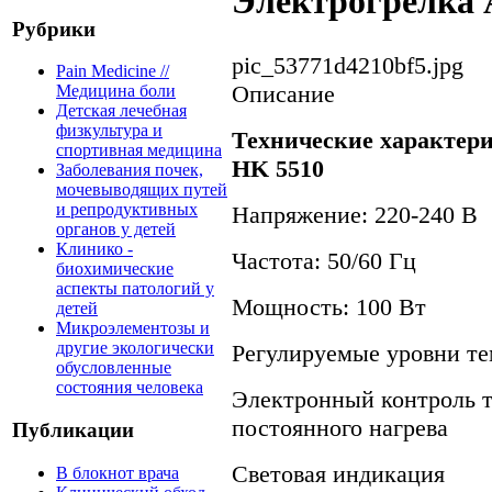
Электрогрелка
Рубрики
pic_53771d4210bf5.jpg
Pain Medicine //
Описание
Медицина боли
Детская лечебная
физкультура и
Технические характер
спортивная медицина
HK 5510
Заболевания почек,
мочевыводящих путей
и репродуктивных
Напряжение: 220-240 В
органов у детей
Клинико -
Частота: 50/60 Гц
биохимические
аспекты патологий у
Мощность: 100 Вт
детей
Микроэлементозы и
другие экологически
Регулируемые уровни те
обусловленные
состояния человека
Электронный контроль 
постоянного нагрева
Публикации
Световая индикация
В блокнот врача