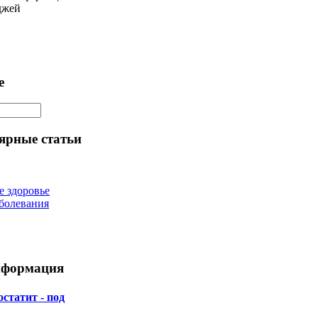
джей
е
ярные статьи
е здоровье
болевания
нформация
статит - под