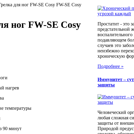
 Грелка для ног FW-SE Cosy FW-SE Cosy
для ног FW-SE Cosy
Простатит - это 
предстательной ж
воспалительного 
подавляющем бо
случаев это забо
неизбежно перехо
хроническую форм
Подробнее »
ноги
Иммунитет – сут
защиты
ый нагрев
ва
ие температуры
Человеческий орг
любая сложная си
й
защиты от внешн
Природой предус
з 90 минут
средства, обеспе