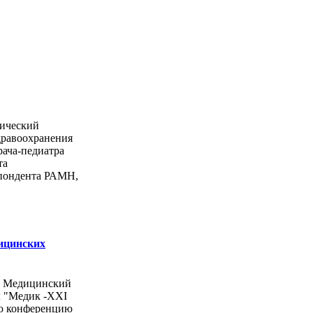
ический
дравоохранения
рача-педиатра
та
спондента РАМН,
ицинских
ы Медицинский
л "Медик -ХХI
ую конференцию