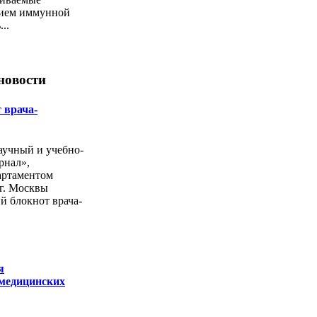
ием иммунной
..
новости
 врача-
учный и учебно-
рнал»,
артаментом
г. Москвы
й блокнот врача-
я
 медицинских