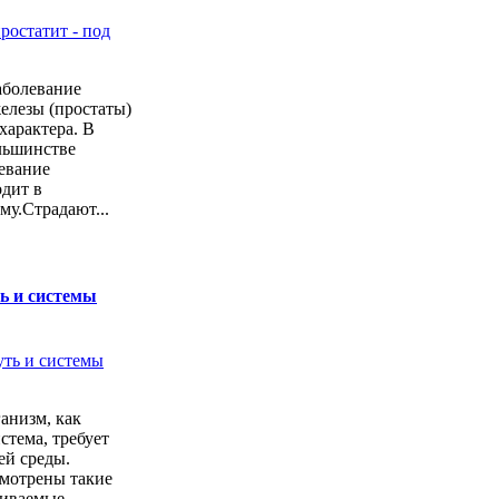
заболевание
елезы (простаты)
характера. В
льшинстве
левание
дит в
у.Страдают...
ь и системы
анизм, как
стема, требует
ей среды.
мотрены такие
чиваемые