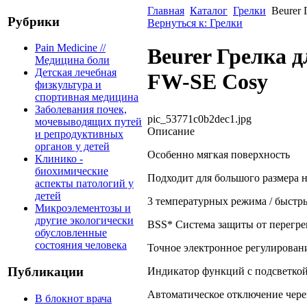
Главная
Каталог
Грелки
Beurer
Рубрики
Вернуться к: Грелки
Pain Medicine //
Beurer Грелка 
Медицина боли
Детская лечебная
FW-SE Cosy
физкультура и
спортивная медицина
Заболевания почек,
pic_53771c0b2dec1.jpg
мочевыводящих путей
Описание
и репродуктивных
органов у детей
Особенно мягкая поверхность
Клинико -
биохимические
Подходит для большого размера 
аспекты патологий у
детей
3 температурных режима / быстр
Микроэлементозы и
другие экологически
BSS* Система защиты от перегре
обусловленные
состояния человека
Точное электронное регулирован
Публикации
Индикатор функций с подсветко
Автоматическое отключение чере
В блокнот врача