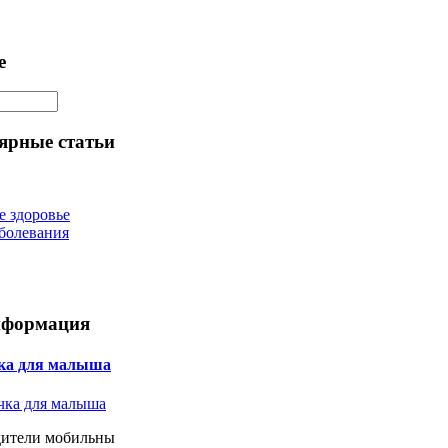
е
ярные статьи
е здоровье
болевания
нформация
ка для малыша
дители мобильны