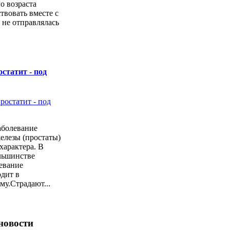
о возраста
твовать вместе с
 не отправлялась
статит - под
заболевание
елезы (простаты)
характера. В
льшинстве
левание
дит в
у.Страдают...
новости