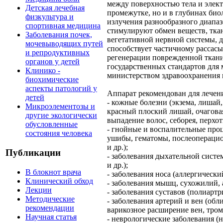
между поверхностью тела и элект
Детская лечебная
промежутке, но и в глубинах би
физкультура и
излучения разнообразного диапаз
спортивная медицина
стимулируют обмен веществ, тка
Заболевания почек,
вегетативной нервной системы, 
мочевыводящих путей
способствует частичному рассас
и репродуктивных
регенерации поврежденной ткани
органов у детей
государственных стандартов для
Клинико -
министерством здравоохранения 
биохимические
аспекты патологий у
Аппарат рекомендован для лечени
детей
- кожные болезни (экзема, лишай
Микроэлементозы и
красный плоский лишай, очаговая
другие экологически
выпадение волос, себорея, перхоть
обусловленные
- гнойные и воспалительные про
состояния человека
ушибы, гематомы, послеоперацио
и др.);
Публикации
- заболевания дыхательной систе
и др.);
В блокнот врача
- заболевания носа (аллергически
Клинический обход
- заболевания мышц, сухожилий, а
Лекции
- заболевания суставов (полиартри
Методические
- заболевания артерий и вен (об
рекомендации
варикозное расширение вен, тром
Научная статья
- неврологические заболевания 