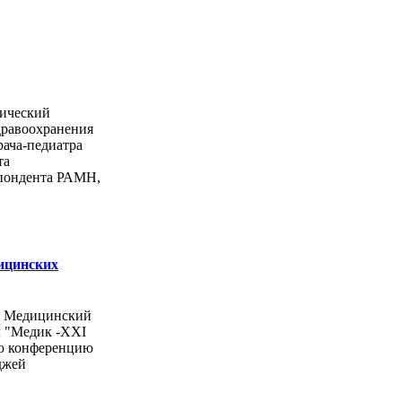
ический
дравоохранения
рача-педиатра
та
спондента РАМН,
ицинских
ы Медицинский
л "Медик -ХХI
ую конференцию
джей