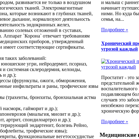
родом, развивается не только в воздушном
и малыш с раннег
ологических тканей. Электромагнитные
начинает путешес
она, которые возникают в глубинах тканей,
ними. Но куда бы
невое дыхание, нормализуют деятельность
семья, на...
деятельность эндокринных желез,
Подробнее »
ыванию солевых отложений в суставах,
. Аппарат `Корона` отвечает требованиям
 медицинских приборов, утвержденный
Хронический про
и имеет соответствующие сертификаты.
угрозой каждый
я таких заболеваний:
, юношеские угри, нейродермит, псориаз,
 и системная склеродермия, келоиды,
 и др.);
Простатит - это 
цессы (фурункулы, ожоги, обморожения,
предстательной ж
нные инфильтраты и раны, трофические язвы
воспалительного 
подавляющем бо
мы (трахеиты, бронхиты, бронхиальная астма
случаев это забо
неизбежно перехо
й насморк, гайморит и др.);
хроническую форм
поневрозов (миальгия, миозит и др.);
т, артрит, спондилоартроз и др.);
Подробнее »
литерирующий эндартенит, болезнь Рейно,
бофлебиты, трофические язвы);
Медицинские 
(невриты, функциональные вегетососудистые