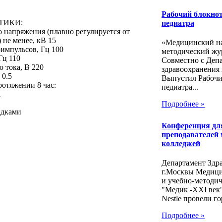
Рабочий блокнот
ТИКИ:
педиатра
 напряжения (плавно регулируется от
 не менее, кВ 15
«Медицинский на
оимпульсов, Гц 100
методический жу
Гц 110
Совместно с Деп
 тока, В 220
здравоохранения 
 0.5
Выпустил Рабочи
отяжении 8 час:
педиатра...
а
Подробнее »
адками
Конференция дл
преподавателей
колледжей
Департамент Здр
г.Москвы Медиц
и учебно-методи
"Медик -ХХI век
Nestle провели го
Подробнее »