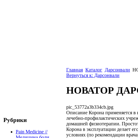
Главная
Каталог
Дарсонвали
Н
Вернуться к: Дарсонвали
НОВАТОР ДА
pic_53772a3b334cb.jpg
Описание
Корона применяется в 
лечебно-профилактических учрежд
Рубрики
домашней физиотерапии. Простот
Корона в эксплуатации делает е
Pain Medicine //
условиях (по рекомендации врача
Медицина боли