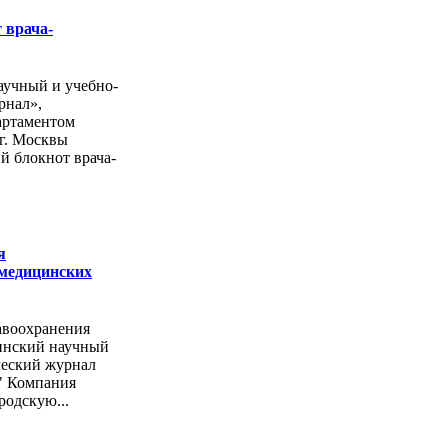
 врача-
учный и учебно-
рнал»,
артаментом
г. Москвы
й блокнот врача-
я
 медицинских
авоохранения
инский научный
ческий журнал
" Компания
родскую...