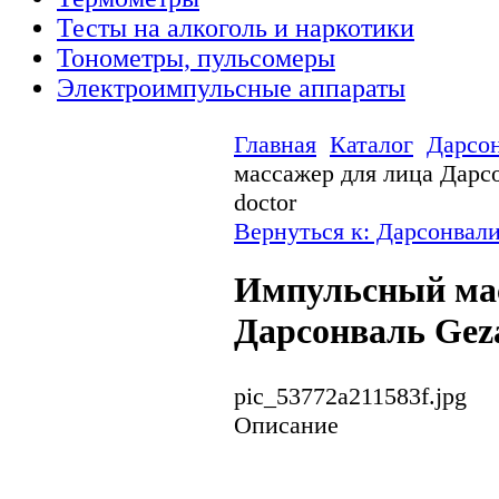
Тесты на алкоголь и наркотики
Тонометры, пульсомеры
Электроимпульсные аппараты
Главная
Каталог
Дарсо
массажер для лица Дарсо
doctor
Вернуться к: Дарсонвал
Импульсный мас
Дарсонваль Geza
pic_53772a211583f.jpg
Описание