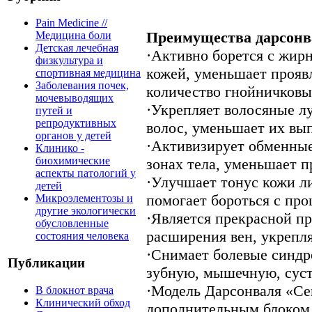
Pain Medicine //
Преимущества дарсонва
Медицина боли
Детская лечебная
·Активно борется с жир
физкультура и
кожей, уменьшает прояв
спортивная медицина
Заболевания почек,
количество гнойничков
мочевыводящих
·Укрепляет волосяные л
путей и
репродуктивных
волос, уменьшает их вы
органов у детей
·Активизирует обменны
Клинико -
биохимические
зонах тела, уменьшает 
аспекты патологий у
·Улучшает тонус кожи л
детей
помогает бороться с про
Микроэлементозы и
другие экологически
·Является прекрасной п
обусловленные
расширения вен, укрепля
состояния человека
·Снимает болевые синдр
Публикации
зубную, мышечную, суст
·Модель Дарсонваля «С
В блокнот врача
Клинический обход
дополнительным блоком