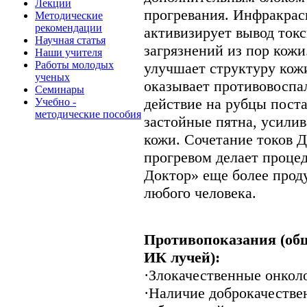
Лекции
прогревания. Инфракрас
Методические
рекомендации
активизирует вывод токс
Научная статья
загрязнений из пор кож
Наши учителя
Работы молодых
улучшает структуру кож
ученых
оказывает противовоспа
Семинары
действие на рубцы пост
Учебно -
методические пособия
застойные пятна, усили
кожи. Сочетание токов 
прогревом делает проц
Доктор» еще более про
любого человека.
Противопоказания (об
ИК лучей):
·Злокачественные онкол
·Наличие доброкачестве