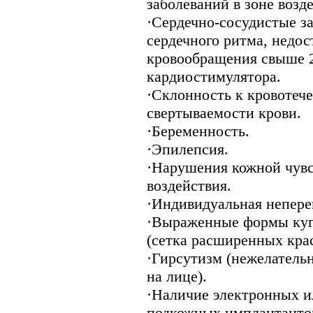
заболеваний в зоне возд
·Сердечно-сосудистые з
сердечного ритма, недо
кровообращения свыше 
кардиостимулятора.
·Склонность к кровотеч
свертываемости крови.
·Беременность.
·Эпилепсия.
·Нарушения кожной чувс
воздействия.
·Индивидуальная непере
·Выраженные формы купе
(сетка расширенных крас
·Гирсутизм (нежелатель
на лице).
·Наличие электронных и
подкожных имплантантов