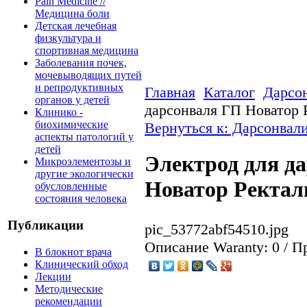
Pain Medicine //
Медицина боли
Детская лечебная
физкультура и
спортивная медицина
Заболевания почек,
мочевыводящих путей
и репродуктивных
Главная
Каталог
Дарсо
органов у детей
дарсонваля ГП Новатор
Клинико -
биохимические
Вернуться к: Дарсонвал
аспекты патологий у
детей
Электрод для д
Микроэлементозы и
другие экологически
Новатор Ректа
обусловленные
состояния человека
Публикации
pic_53772abf54510.jpg
Описание
Waranty: 0 / 
В блокнот врача
Клинический обход
Лекции
Методические
рекомендации