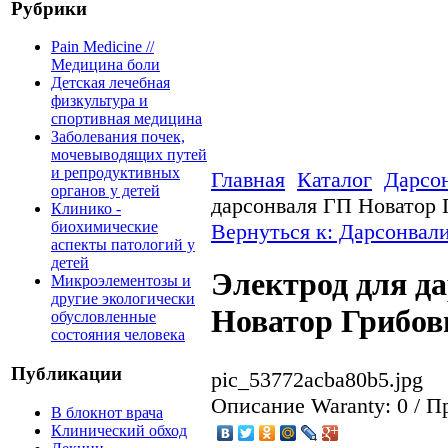
Рубрики
Pain Medicine //
Медицина боли
Детская лечебная
физкультура и
спортивная медицина
Заболевания почек,
мочевыводящих путей
и репродуктивных
Главная
Каталог
Дарсо
органов у детей
дарсонваля ГП Новатор
Клинико -
биохимические
Вернуться к: Дарсонвал
аспекты патологий у
детей
Электрод для д
Микроэлементозы и
другие экологически
Новатор Грибо
обусловленные
состояния человека
Публикации
pic_53772acba80b5.jpg
Описание
Waranty: 0 / 
В блокнот врача
Клинический обход