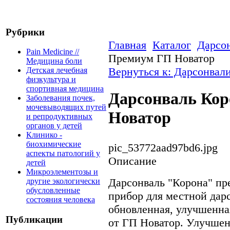
Рубрики
Главная
Каталог
Дарсо
Pain Medicine //
Премиум ГП Новатор
Медицина боли
Вернуться к: Дарсонвал
Детская лечебная
физкультура и
спортивная медицина
Дарсонваль Кор
Заболевания почек,
мочевыводящих путей
Новатор
и репродуктивных
органов у детей
Клинико -
биохимические
pic_53772aad97bd6.jpg
аспекты патологий у
Описание
детей
Микроэлементозы и
Дарсонваль "Корона" пр
другие экологически
обусловленные
прибор для местной дар
состояния человека
обновленная, улучшенна
Публикации
от ГП Новатор. Улучшен