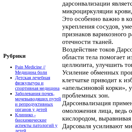
дарсонвализации являет
микроциркуляции крови,
Это особенно важно в к
укрепления сосудов, ум
признаков варикозного 
отечности тканей.
Воздействие токов Дарс
Рубрики
области тела помогает и
целлюлита, улучшить то
Pain Medicine //
Усиление обменных про
Медицина боли
Детская лечебная
клетчатке приводит к и
физкультура и
«апельсиновой корки»,
спортивная медицина
Заболевания почек,
проблемных зон.
мочевыводящих путей
Дарсонвализация примен
и репродуктивных
омоложения лица, ведь 
органов у детей
Клинико -
кислородом, выравнивая 
биохимические
Дарсоваля усиливают м
аспекты патологий у
детей