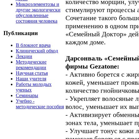
количество морщин, улу
Микроэлементозы и
стимулируют процессы 
другие экологически
обусловленные
Сочетание такого больш
состояния человека
применению в одном при
Публикации
«Семейный Доктор» дей
каждом доме.
В блокнот врача
Клинический обход
Лекции
Дарсонваль «Семейный
Методические
фирмы Gezatone:
рекомендации
Научная статья
- Активно борется с жи
Наши учителя
кожей, уменьшает прояв
Работы молодых
количество гнойничков
ученых
Семинары
- Укрепляет волосяные 
Учебно -
волос, уменьшает их вы
методические пособия
- Активизирует обменн
зонах тела, уменьшает 
- Улучшает тонус кожи л
помогает бороться с про