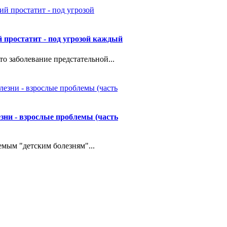
 простатит - под угрозой каждый
то заболевание предстательной...
езни - взрослые проблемы (часть
емым "детским болезням"...