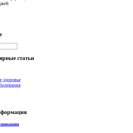
джей
е
ярные статьи
е здоровье
болевания
нформация
кцинации