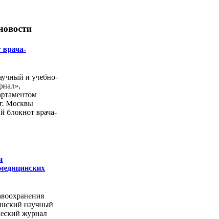
новости
 врача-
учный и учебно-
рнал»,
артаментом
г. Москвы
й блокнот врача-
я
 медицинских
авоохранения
инский научный
ческий журнал