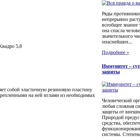
Ряды противнико
непрерывно расту
всеобщее знание 
она спасла челов
значительного чи
опаснейших...
Квадро 5,8
Подробнее »
Иммунитет – сут
защиты
ет собой эластичную резиновую пластину
акрепленными на ней иглами из необходимых
Человеческий орг
любая сложная си
защиты от внешн
Природой предус
средства, обеспе
функционирован
системы. Степень.