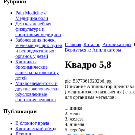
Рубрики
Pain Medicine //
Медицина боли
Детская лечебная
физкультура и
спортивная медицина
Заболевания почек,
Главная
Каталог
Аппликаторы
мочевыводящих путей
Вернуться к: Аппликаторы
и репродуктивных
органов у детей
Клинико -
Квадро 5,8
биохимические
аспекты патологий у
детей
pic_53773619202bd.jpg
Микроэлементозы и
Описание
Аппликатор представля
другие экологически
( медицинского назначения ) с з
обусловленные
для организма металлов:
состояния человека
1. цинка
Публикации
2. меди
3. железа
В блокнот врача
4. никеля
Клинический обход
5. серебра.
Лекции