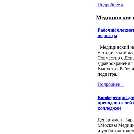
Подробнее »
Медицинские 
Рабочий блокнот
педиатра
«Медицинский на
методический жу
Совместно с Деп
здравоохранения 
Выпустил Рабочи
педиатра...
Подробнее »
Конференция дл
преподавателей
колледжей
Департамент Здр
г.Москвы Медиц
и учебно-методи