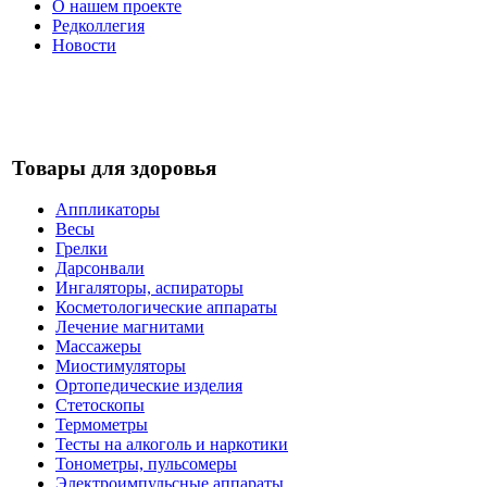
О нашем проекте
Редколлегия
Новости
Товары для здоровья
Аппликаторы
Весы
Грелки
Дарсонвали
Ингаляторы, аспираторы
Косметологические аппараты
Лечение магнитами
Массажеры
Миостимуляторы
Ортопедические изделия
Стетоскопы
Термометры
Тесты на алкоголь и наркотики
Тонометры, пульсомеры
Электроимпульсные аппараты