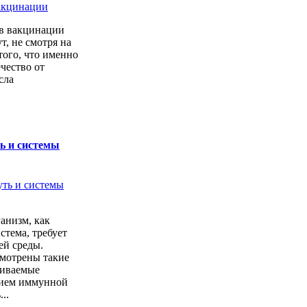
в вакцинации
т, не смотря на
того, что именно
ечество от
сла
ь и системы
анизм, как
стема, требует
ей среды.
мотрены такие
чиваемые
ием иммунной
..