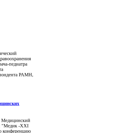
ический
дравоохранения
рача-педиатра
та
спондента РАМН,
ицинских
ы Медицинский
л "Медик -ХХI
ую конференцию