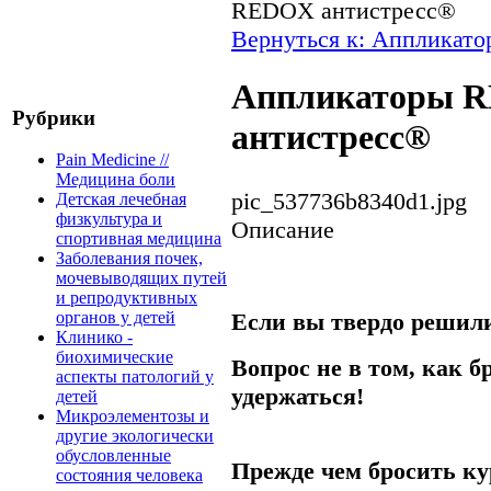
REDOX антистресс®
Вернуться к: Аппликато
Аппликаторы 
Рубрики
антистресс®
Pain Medicine //
Медицина боли
pic_537736b8340d1.jpg
Детская лечебная
физкультура и
Описание
спортивная медицина
Заболевания почек,
мочевыводящих путей
и репродуктивных
Если вы твердо решил
органов у детей
Клинико -
биохимические
Вопрос не в том, как бр
аспекты патологий у
удержаться!
детей
Микроэлементозы и
другие экологически
обусловленные
Прежде чем бросить ку
состояния человека